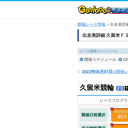
開催レース情報
出走表詳
出走表詳細 久留米Ｆ
レース開催スケジュール
開催スケジュール
G
2023年05月07日
の開催
久留米競輪
レースプログラ
05月07
開催日程選択
初日