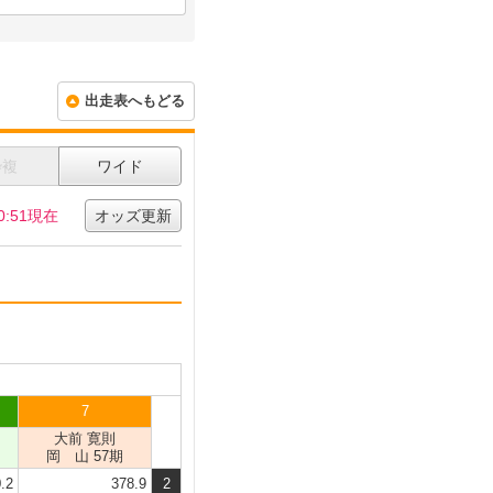
出走表へもどる
枠複
ワイド
20:51現在
オッズ更新
7
大前 寛則
岡 山 57期
.2
378.9
2