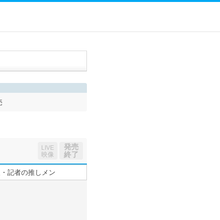
売
発売
LIVE
終了
映像
望・記者の推しメン