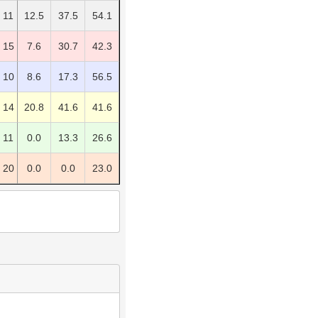
11
12.5
37.5
54.1
15
7.6
30.7
42.3
10
8.6
17.3
56.5
14
20.8
41.6
41.6
11
0.0
13.3
26.6
20
0.0
0.0
23.0