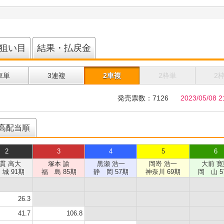
狙い目
結果・払戻金
車単
3連複
2車複
2枠単
2
発売票数：7126
2023/05/08 
高配当順
2
3
4
5
6
貫 高大
塚本 諭
黒瀬 浩一
岡嵜 浩一
大前 寛
城 91期
福 島 85期
静 岡 57期
神奈川 69期
岡 山 5
26.3
41.7
106.8