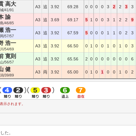
貫 高大
A3
追
3.92
69.28
0
0
0
0
3
2
2
3
3
/41/91
本 諭
A3
追
3.69
69.17
5
1
0
0
3
1
2
2
9
/46/85
瀬 浩一
A3
追
3.92
67.59
5
0
0
0
1
1
0
2
3
/57/57
嵜 浩一
A3
追
3.92
66.50
0
1
0
0
1
0
1
0
3
/54/69
前 寛則
A3
追
3.92
65.56
2
0
0
0
0
0
0
0
6
/56/57
山 健
A3
両
3.92
65.00
0
1
0
1
0
0
1
0
2
/39/89
表示されます。
でした。