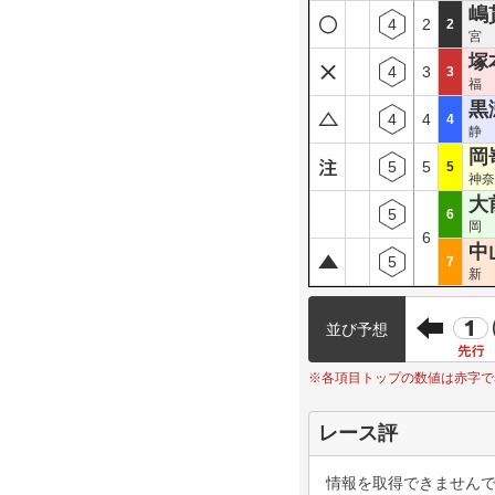
嶋
4
2
2
宮 城
塚
4
3
3
福 島
黒
4
4
4
静 岡
岡
5
5
5
神奈川
大
5
6
岡 山
6
中
5
7
新 潟
並び予想
※各項目トップの数値は赤字で
レース評
情報を取得できません