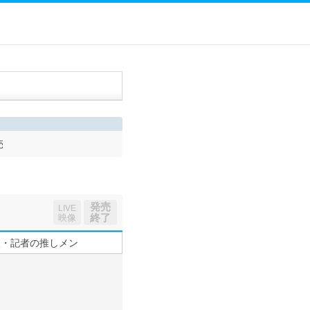
売
発売
LIVE
終了
映像
望・記者の推しメン