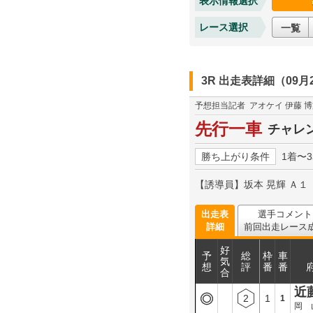
表示情報選択
レース選択
一覧
3R 出走表詳細（09月
予想担当記者
アオケイ 伊藤 
先行一車
チャレ
勝ち上がり条件
1着〜
【誘導員】坂本 晃輝 Ａ１
出走表
選手コメント
詳細
前回出走レース
好
予
総
枠
車
気
想
評
番
番
合
近
2
1
1
岡 山