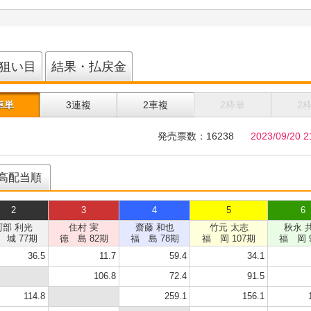
狙い目
結果・払戻金
車単
3連複
2車複
2枠単
2
発売票数：16238
2023/09/20 
高配当順
2
3
4
5
6
阿部 利光
住村 実
齋藤 和也
竹元 太志
秋永 
 城 77期
徳 島 82期
福 島 78期
福 岡 107期
福 岡 
36.5
11.7
59.4
34.1
106.8
72.4
91.5
114.8
259.1
156.1