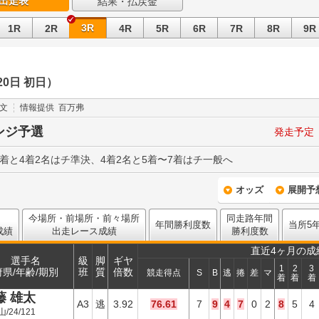
出走表
結果・払戻金
3R
1R
2R
4R
5R
6R
7R
8R
9R
20日 初日）
博文
情報提供
百万弗
ンジ予選
発走予定
3着と4着2名はチ準決、4着2名と5着〜7着はチ一般へ
オッズ
展開予
今場所・前場所・前々場所
同走路年間
年間勝利度数
当所5
成績
出走レース成績
勝利度数
直近4ヶ月の成
選手名
級
脚
ギヤ
1
2
3
府県/年齢/期別
班
質
倍数
競走得点
S
B
逃
捲
差
マ
着
着
着
藤 雄太
A3
逃
3.92
76.61
7
9
4
7
0
2
8
5
4
/24/121