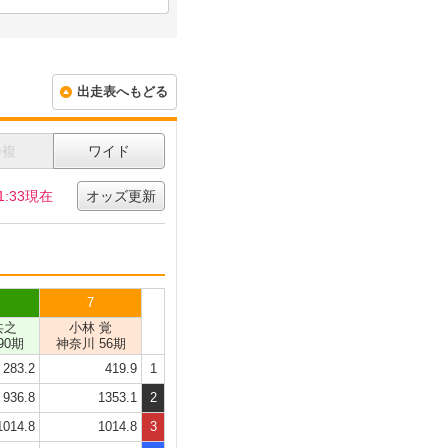
出走表へもどる
枠複
ワイド
21:33現在
オッズ更新
7
共之
小林 覚
90期
神奈川 56期
283.2
419.9
1
936.8
1353.1
2
1014.8
1014.8
3