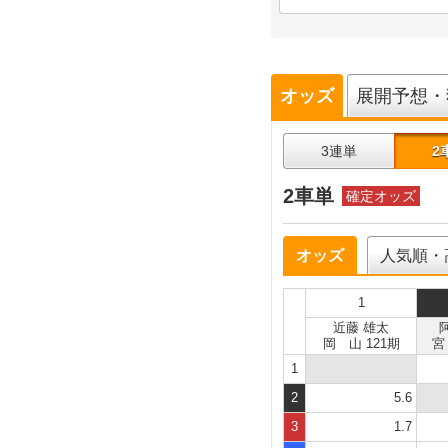
オッズ
展開予想・
3連単
2
2車単
確定オッズ
オッズ
人気順・
1
近藤 雄太
岡 山 121期
宮
1
2
5.6
3
1.7