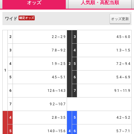
オッズ
人気順・高配当順
ワイド
確定オッズ
オッズ更新
2
2.2～2.9
3
4.5～6.0
3
7.8～9.2
4
1.3～1.5
4
1.9～2.5
2
5
7.2～9.4
1
5
4.5～5.1
6
5.4～6.9
6
12.6～14.3
7
9.1～11.9
7
9.2～10.7
4
2.8～3.5
5
4.2～5.2
5
14.0～15.6
4
6
5.7～7.1