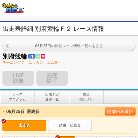
出走表詳細 別府競輪Ｆ２ レース情報
06月25日の開催レース情報一覧へもどる
別府競輪
モーニング７ ニッカン・コム杯
LIVE
発売
映像
終了
レース
出場予定
展望
プログラム
選手一覧
推しメン
06月25日
最終日
開催日程選択
出走表
結果・払戻金