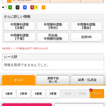
1
6
2
4
3
5
7
さらに詳しい情報
年間勝利度数
年間勝利度数
年間勝利度数
【決勝】
【準決】
【選抜】
年間勝利度数
同走路
当所5年
【予選】
年間勝利度数
※各項目トップの数値は赤字で表示されます。
レース評
情報を取得できませんでした。
展開予想
オッズ
結果・払戻金
狙い目
3連単
2車単
3連複
2車複
2枠単
2枠複
ワイド