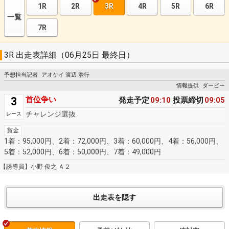
1R
2R
3R
4R
5R
6R
一覧
7R
3R 出走表詳細（06月25日 最終日）
予想担当記者
アオケイ 渡辺 浩行
情報提供
ダービー
3
首位争い
発走予定
09:10
投票締切
09:05
チャレンジ選抜
レース
賞金
1着：95,000円、2着：72,000円、3着：60,000円、4着：56,000円、
5着：52,000円、6着：50,000円、7着：49,000円
【誘導員】小野 俊之 Ａ２