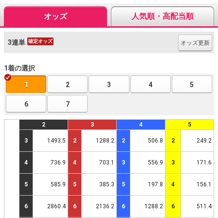
オッズ
人気順・高配当順
3連単
確定オッズ
オッズ更新
1着の選択
1
2
3
4
5
6
7
2
3
4
5
3
1493.5
2
1288.2
2
506.8
2
249.2
4
736.9
4
703.1
3
556.9
3
171.6
5
585.9
5
385.3
5
197.8
4
156.1
6
2860.4
6
2136.2
6
1288.2
6
511.4