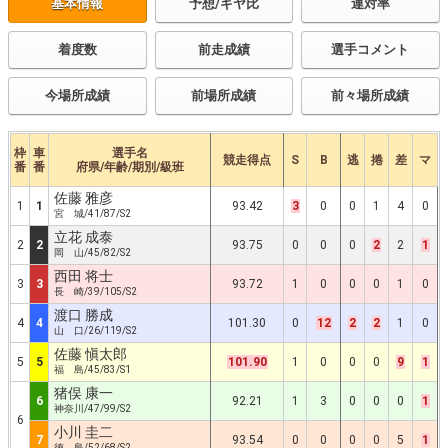
基本情報
予想/ギヤ比
連対率
着度数
前走成績
選手コメント
今場所成績
前場所成績
前々場所成績
枠
車
選手名
競走得点
S
B
逃
捲
差
マ
番
番
府県/年齢/期別/級班
佐藤 雅彦
1
1
93.42
3
0
0
1
4
0
宮 城/41/87/S2
立花 成泰
2
2
93.75
0
0
0
2
2
1
岡 山/45/82/S2
西田 将士
3
3
93.72
1
0
0
0
1
0
長 崎/39/105/S2
渡口 勝成
4
4
101.30
0
12
2
2
1
0
山 口/26/119/S2
佐藤 愼太郎
5
5
101.90
1
0
0
0
9
1
福 島/45/83/S1
猪俣 康一
6
92.21
1
3
0
0
0
1
神奈川/47/99/S2
6
小川 圭二
7
93.54
0
0
0
0
5
1
徳 島/52/68/S2