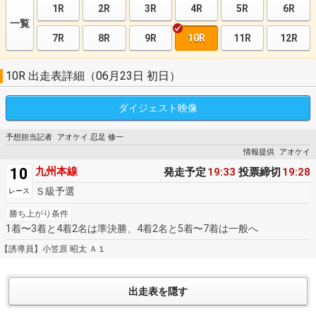
1R
2R
3R
4R
5R
6R
一覧
7R
8R
9R
10R
11R
12R
10R 出走表詳細（06月23日 初日）
ダイジェスト
映像
予想担当記者
アオケイ 忍足 修一
情報提供
アオケイ
10
九州本線
発走予定
19:33
投票締切
19:28
Ｓ級予選
レース
勝ち上がり条件
1着〜3着と4着2名は準決勝、4着2名と5着〜7着は一般へ
【誘導員】小笠原 昭太 Ａ１