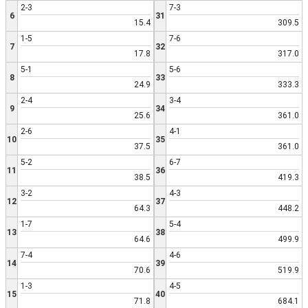
2-3
7-3
6
31
15.4
309.5
1-5
7-6
7
32
17.8
317.0
5-1
5-6
8
33
24.9
333.3
2-4
3-4
9
34
25.6
361.0
2-6
4-1
10
35
37.5
361.0
5-2
6-7
11
36
38.5
419.3
3-2
4-3
12
37
64.3
448.2
1-7
5-4
13
38
64.6
499.9
7-4
4-6
14
39
70.6
519.9
1-3
4-5
15
40
71.8
684.1