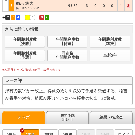
稲吉 悠大
7
98.22
3
0
0
0
1
3
福 岡/34/92/S2
2
7
4
5
1
3
6
さらに詳しい情報
年間勝利度数
年間勝利度数
年間勝利度数
【決勝】
【特選】
【準決】
年間勝利度数
同走路
当所5年
【予選】
年間勝利度数
※各項目トップの数値は赤字で表示されます。
レース評
津村の数字が一枚上。得意の捲りを決めて予選を突破する。稲吉
が番手で対抗。植原が駆けてハコから桜井の抜出しに警戒。
展開予想
オッズ
結果・払戻金
狙い目