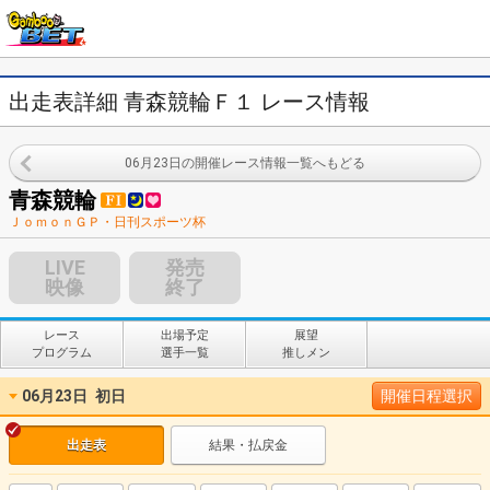
出走表詳細 青森競輪Ｆ１ レース情報
06月23日の開催レース情報一覧へもどる
青森競輪
ＪｏｍｏｎＧＰ・日刊スポーツ杯
LIVE
発売
映像
終了
レース
出場予定
展望
プログラム
選手一覧
推しメン
06月23日
初日
開催日程選択
出走表
結果・払戻金