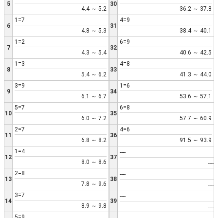
5
30
4.4 ～ 5.2
36.2 ～ 37.8
1=7
4=9
6
31
4.8 ～ 5.3
38.4 ～ 40.1
1=2
6=9
7
32
4.3 ～ 5.4
40.6 ～ 42.5
1=3
4=8
8
33
5.4 ～ 6.2
41.3 ～ 44.0
3=9
1=6
9
34
6.1 ～ 6.7
53.6 ～ 57.1
5=7
6=8
10
35
6.0 ～ 7.2
57.7 ～ 60.9
2=7
4=6
11
36
6.8 ～ 8.2
91.5 ～ 93.9
1=4
----
12
37
8.0 ～ 8.6
----
2=8
----
13
38
7.8 ～ 9.6
----
3=7
----
14
39
8.9 ～ 9.8
----
5=9