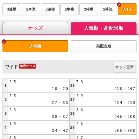
3連単
2車単
3連複
2車複
2枠単
2枠複
ワイド
オッズ
人気順・高配当順
人気順
高配当順
ワイド
確定オッズ
オッズ更新
2=5
7=8
1
26
1.8 ～ 2.0
22.8 ～ 24.7
3=5
8=9
2
27
2.7 ～ 3.3
23.4 ～ 25.0
2=3
5=6
3
28
3.0 ～ 3.7
24.6 ～ 28.8
1=5
2=6
4
29
3.4 ～ 4.2
28.6 ～ 33.8
5=8
6=7