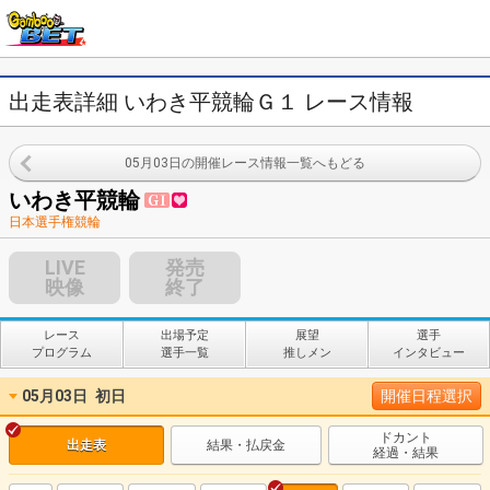
出走表詳細 いわき平競輪Ｇ１ レース情報
05月03日の開催レース情報一覧へもどる
いわき平競輪
日本選手権競輪
LIVE
発売
映像
終了
レース
出場予定
展望
選手
プログラム
選手一覧
推しメン
インタビュー
05月03日
初日
開催日程選択
ドカント
出走表
結果・払戻金
経過・結果