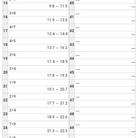
----
15
40
9.8 ～ 11.5
----
3=8
----
16
41
11.9 ～ 13.5
----
4=7
----
17
42
13.4 ～ 14.4
----
4=5
----
18
43
13.7 ～ 16.2
----
3=6
----
19
44
17.4 ～ 18.9
----
3=4
----
20
45
17.8 ～ 19.5
----
1=9
----
21
46
19.1 ～ 20.7
----
2=9
----
22
47
17.7 ～ 21.2
----
2=4
----
23
48
18.9 ～ 22.6
----
7=9
----
24
49
21.3 ～ 22.5
----