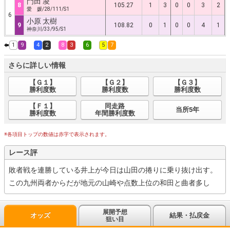
門田 凌
8
105.27
1
3
0
0
3
2
愛 媛/28/111/S1
6
小原 太樹
9
108.82
0
1
0
0
4
1
神奈川/33/95/S1
1
9
4
2
8
3
6
5
7
さらに詳しい情報
【Ｇ１】
【Ｇ２】
【Ｇ３】
勝利度数
勝利度数
勝利度数
【Ｆ１】
同走路
当所5年
勝利度数
年間勝利度数
※各項目トップの数値は赤字で表示されます。
レース評
敗者戦を連勝している井上が今日は山田の捲りに乗り抜け出す。
この九州両者からだが地元の山崎や点数上位の和田と曲者多し
展開予想
オッズ
結果・払戻金
狙い目