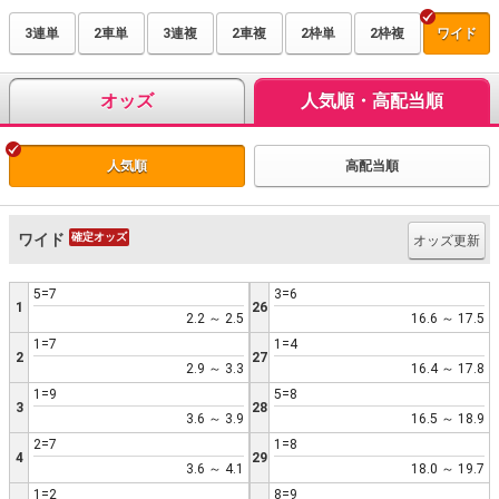
3連単
2車単
3連複
2車複
2枠単
2枠複
ワイド
オッズ
人気順・高配当順
人気順
高配当順
ワイド
確定オッズ
オッズ更新
5=7
3=6
1
26
2.2 ～ 2.5
16.6 ～ 17.5
1=7
1=4
2
27
2.9 ～ 3.3
16.4 ～ 17.8
1=9
5=8
3
28
3.6 ～ 3.9
16.5 ～ 18.9
2=7
1=8
4
29
3.6 ～ 4.1
18.0 ～ 19.7
1=2
8=9