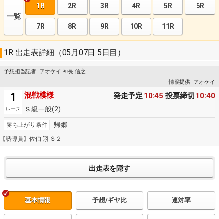
1R
2R
3R
4R
5R
6R
一覧
7R
8R
9R
10R
11R
1R 出走表詳細（05月07日 5日目）
予想担当記者
アオケイ 神長 信之
情報提供
アオケイ
1
混戦模様
発走予定
10:45
投票締切
10:40
Ｓ級一般(2)
レース
帰郷
勝ち上がり条件
【誘導員】佐伯 翔 Ｓ２
基本情報
予想/ギヤ比
連対率