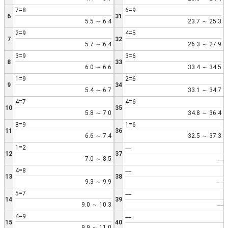
7=8
6=9
6
31
5.5 ～ 6.4
23.7 ～ 25.3
2=9
4=5
7
32
5.7 ～ 6.4
26.3 ～ 27.9
3=9
3=6
8
33
6.0 ～ 6.6
33.4 ～ 34.5
1=9
2=6
9
34
5.4 ～ 6.7
33.1 ～ 34.7
4=7
4=6
10
35
5.8 ～ 7.0
34.8 ～ 36.4
8=9
1=6
11
36
6.6 ～ 7.4
32.5 ～ 37.3
1=2
----
12
37
7.0 ～ 8.5
----
4=8
----
13
38
9.3 ～ 9.9
----
5=7
----
14
39
9.0 ～ 10.3
----
4=9
----
15
40
9.9 ～ 11.0