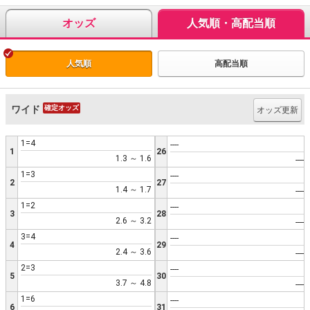
オッズ
人気順・高配当順
人気順
高配当順
ワイド
確定オッズ
オッズ更新
1=4
----
1
26
1.3 ～ 1.6
----
1=3
----
2
27
1.4 ～ 1.7
----
1=2
----
3
28
2.6 ～ 3.2
----
3=4
----
4
29
2.4 ～ 3.6
----
2=3
----
5
30
3.7 ～ 4.8
----
1=6
----
6
31