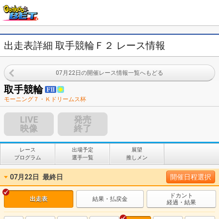
出走表詳細 取手競輪Ｆ２ レース情報
07月22日の開催レース情報一覧へもどる
取手競輪
モーニング７・Ｋドリームス杯
LIVE
発売
映像
終了
レース
出場予定
展望
プログラム
選手一覧
推しメン
07月22日
最終日
開催日程選択
ドカント
出走表
結果・払戻金
経過・結果