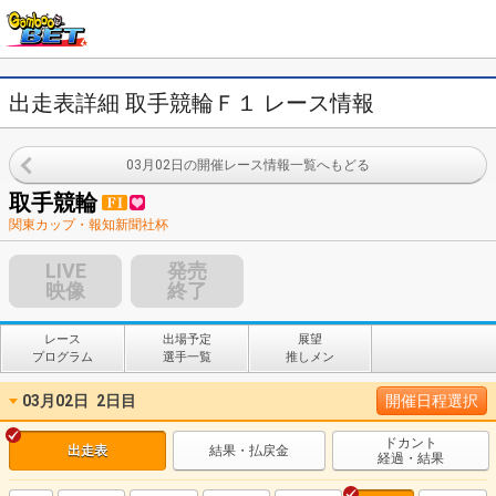
出走表詳細 取手競輪Ｆ１ レース情報
03月02日の開催レース情報一覧へもどる
取手競輪
関東カップ・報知新聞社杯
LIVE
発売
映像
終了
レース
出場予定
展望
プログラム
選手一覧
推しメン
03月02日
2日目
開催日程選択
ドカント
出走表
結果・払戻金
経過・結果