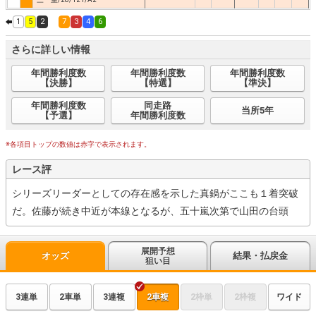
1
5
2
7
3
4
6
さらに詳しい情報
年間勝利度数
年間勝利度数
年間勝利度数
【決勝】
【特選】
【準決】
年間勝利度数
同走路
当所5年
【予選】
年間勝利度数
※各項目トップの数値は赤字で表示されます。
レース評
シリーズリーダーとしての存在感を示した真鍋がここも１着突破
だ。佐藤が続き中近が本線となるが、五十嵐次第で山田の台頭
展開予想
オッズ
結果・払戻金
狙い目
3連単
2車単
3連複
2車複
2枠単
2枠複
ワイド