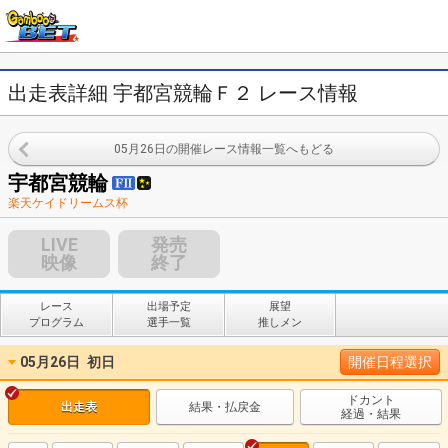
出走表詳細 宇都宮競輪Ｆ２ レース情報
05月26日の開催レース情報一覧へもどる
宇都宮競輪
楽天ケイドリームス杯
LIVE
発売
映像
終了
レース
出場予定
展望
プログラム
選手一覧
推しメン
05月26日
初日
開催日程選択
ドカント
出走表
結果・払戻金
経過・結果