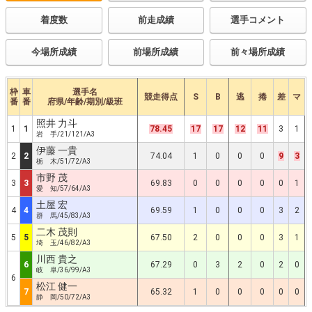
着度数
前走成績
選手コメント
今場所成績
前場所成績
前々場所成績
枠
車
選手名
競走得点
S
B
逃
捲
差
マ
番
番
府県/年齢/期別/級班
照井 力斗
1
1
78.45
17
17
12
11
3
1
岩 手/21/121/A3
伊藤 一貴
2
2
74.04
1
0
0
0
9
3
栃 木/51/72/A3
市野 茂
3
3
69.83
0
0
0
0
0
1
愛 知/57/64/A3
土屋 宏
4
4
69.59
1
0
0
0
3
2
群 馬/45/83/A3
二木 茂則
5
5
67.50
2
0
0
0
3
1
埼 玉/46/82/A3
川西 貴之
6
67.29
0
3
2
0
2
0
岐 阜/36/99/A3
6
松江 健一
7
65.32
1
0
0
0
0
0
静 岡/50/72/A3