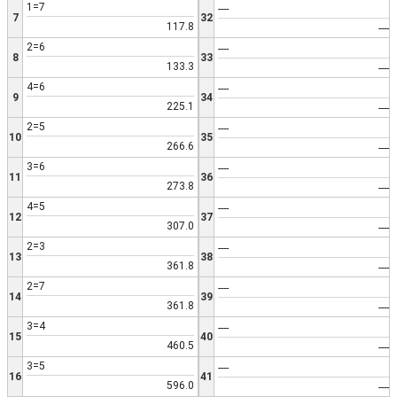
1=7
----
7
32
117.8
----
2=6
----
8
33
133.3
----
4=6
----
9
34
225.1
----
2=5
----
10
35
266.6
----
3=6
----
11
36
273.8
----
4=5
----
12
37
307.0
----
2=3
----
13
38
361.8
----
2=7
----
14
39
361.8
----
3=4
----
15
40
460.5
----
3=5
----
16
41
596.0
----