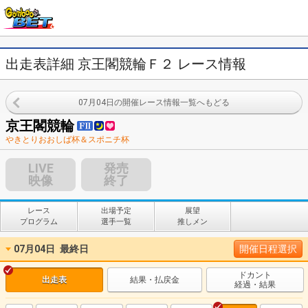
出走表詳細 京王閣競輪Ｆ２ レース情報
07月04日の開催レース情報一覧へもどる
京王閣競輪
やきとりおおしば杯＆スポニチ杯
LIVE
発売
映像
終了
レース
出場予定
展望
プログラム
選手一覧
推しメン
07月04日
最終日
開催日程選択
ドカント
出走表
結果・払戻金
経過・結果