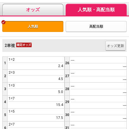
オッズ
人気順・高配当順
人気順
高配当順
2車複
確定オッズ
オッズ更新
1=2
----
1
26
2.4
----
2=3
----
2
27
4.5
----
1=3
----
3
28
5.0
----
1=7
----
4
29
15.4
----
1=5
----
5
30
17.5
----
2=7
----
6
31