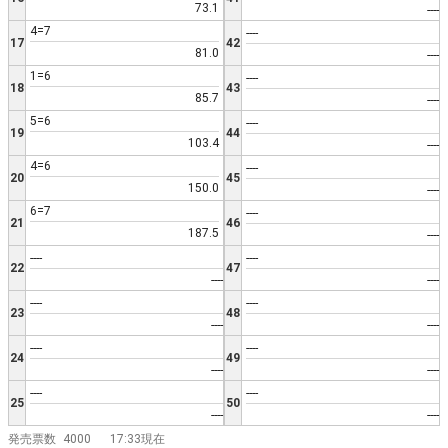
73.1
----
4=7
----
17
42
81.0
----
1=6
----
18
43
85.7
----
5=6
----
19
44
103.4
----
4=6
----
20
45
150.0
----
6=7
----
21
46
187.5
----
----
----
22
47
----
----
----
----
23
48
----
----
----
----
24
49
----
----
----
----
25
50
----
----
発売票数
4000
17:33現在