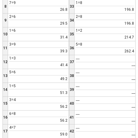
7=9
1=8
8
33
26.8
196.8
2=6
2=8
9
34
29.5
196.8
1=6
1=2
10
35
31.4
214.7
3=9
5=8
11
36
39.3
262.4
1=3
----
12
37
41.4
----
5=6
----
13
38
49.2
----
1=5
----
14
39
51.3
----
3=4
----
15
40
56.2
----
6=8
----
16
41
56.2
----
4=7
----
17
42
59.0
----