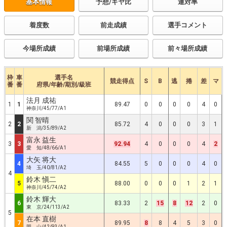
基本情報
予想/ギヤ比
連対率
着度数
前走成績
選手コメント
今場所成績
前場所成績
前々場所成績
枠
車
選手名
競走得点
S
B
逃
捲
差
マ
番
番
府県/年齢/期別/級班
法月 成祐
1
1
89.47
0
0
0
0
4
0
神奈川/45/77/A1
関 智晴
2
2
85.72
4
0
0
0
3
1
新 潟/35/89/A2
富永 益生
3
3
92.94
4
0
0
0
4
2
愛 知/48/66/A1
大矢 将大
4
84.55
5
0
0
0
4
0
埼 玉/40/81/A2
4
鈴木 愼二
5
88.00
0
0
0
1
2
1
神奈川/45/74/A2
鈴木 輝大
6
83.33
2
15
8
12
2
0
東 京/24/113/A2
5
在本 直樹
7
89.95
8
8
4
5
3
0
岡 山/42/93/A1