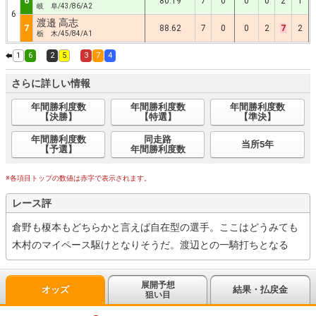
6
80.19
7
0
0
0
2
1
岐 阜/43/86/A2
6
渡邉 高志
7
88.62
7
0
0
2
7
2
栃 木/45/84/A1
1
6
2
5
3
7
4
さらに詳しい情報
年間勝利度数
年間勝利度数
年間勝利度数
【決勝】
【特選】
【準決】
年間勝利度数
同走路
当所5年
【予選】
年間勝利度数
※各項目トップの数値は赤字で表示されます。
レース評
倉野も榎本もどちらかと言えば自在型の選手。ここはどうみても
木村のマイペース駆けとなりそうだ。渡辺との一騎打ちとなる
展開予想
オッズ
結果・払戻金
狙い目