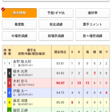
基本情報
予想/ギヤ比
連対率
着度数
前走成績
選手コメント
今場所成績
前場所成績
前々場所成績
枠
車
選手名
競走得点
S
B
逃
捲
差
マ
番
番
府県/年齢/期別/級班
倉野 隆太郎
1
1
83.81
1
0
0
0
3
2
三 重/38/91/A1
榎本 光男
2
2
83.82
7
2
0
7
3
0
静 岡/45/85/A1
木村 皆斗
3
3
94.47
2
13
11
6
1
0
茨 城/20/119/A2
伊藤 太一
4
4
84.75
4
0
0
0
4
4
山 梨/39/91/A1
藤原 清隆
5
5
85.05
9
0
0
0
3
1
静 岡/40/87/A1
服部 正継