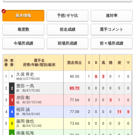
基本情報
予想/ギヤ比
連対率
着度数
前走成績
選手コメント
今場所成績
前場所成績
前々場所成績
枠
車
選手名
競走得点
S
B
逃
捲
差
マ
番
番
府県/年齢/期別/級班
久保 将史
1
1
80.50
1
6
3
0
1
0
神奈川/37/95/A3
豊田 一馬
2
2
85.72
0
0
0
0
5
0
群 馬/47/73/A3
岸田 剛
3
3
77.66
0
2
0
3
1
0
福 井/23/121/A3
植田 誠
4
4
77.08
2
0
0
0
11
5
静 岡/54/61/A3
藤岡 徹也
5
5
73.66
0
0
0
0
0
0
兵 庫/34/121/A3
南儀 拓海