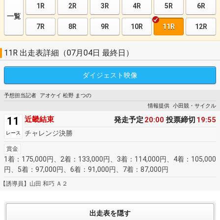
1R
2R
3R
4R
5R
6R
一覧
7R
8R
9R
10R
11R
12R
11R 出走表詳細（07月04日 最終日）
ダイジェスト
映像
予想担当記者
アオケイ 松野 まつの
情報提供
小田競・サイクル
11
近畿結束
発走予定
20:00
投票締切
19:55
チャレンジ決勝
レース
賞金
1着：175,000円、2着：133,000円、3着：114,000円、4着：105,000
円、5着：97,000円、6着：91,000円、7着：87,000円
【誘導員】山田 和巧 Ａ２