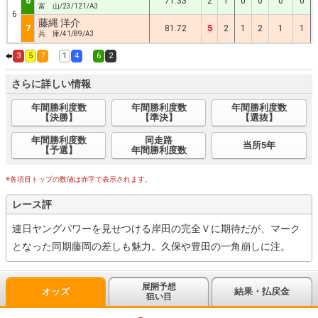
6
71.33
2
1
0
0
0
0
富 山/23/121/A3
6
藤縄 洋介
7
81.72
5
2
1
2
1
1
兵 庫/41/89/A3
3
5
7
1
4
6
2
さらに詳しい情報
年間勝利度数
年間勝利度数
年間勝利度数
【決勝】
【準決】
【選抜】
年間勝利度数
同走路
当所5年
【予選】
年間勝利度数
※各項目トップの数値は赤字で表示されます。
レース評
連日ヤングパワーを見せつける岸田の完全Ｖに期待だが、マーク
となった同期藤岡の差しも魅力。久保や豊田の一角崩しに注。
展開予想
オッズ
結果・払戻金
狙い目