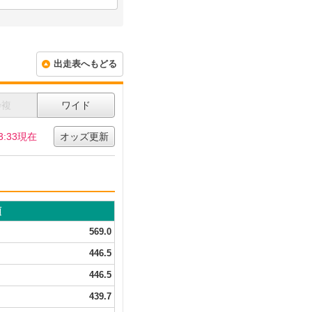
出走表へもどる
枠複
ワイド
23:33現在
オッズ更新
順
569.0
446.5
446.5
439.7