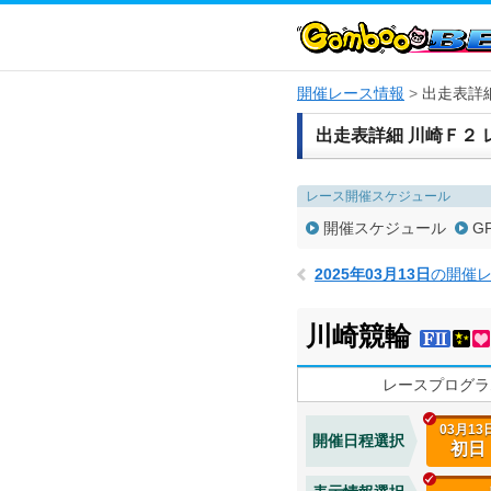
開催レース情報
出走表詳
出走表詳細 川崎Ｆ２ 
レース開催スケジュール
開催スケジュール
G
2025年03月13日
の開催
川崎競輪
レースプログラ
03月13
開催日程選択
初日