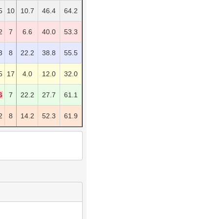
5
10
10.7
46.4
64.2
2
7
6.6
40.0
53.3
3
8
22.2
38.8
55.5
5
17
4.0
12.0
32.0
6
7
22.2
27.7
61.1
2
8
14.2
52.3
61.9