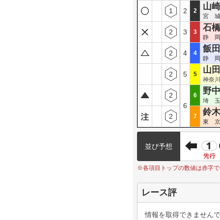
山崎
1
2
2
宮 城/
石橋
2
3
3
静 岡/
飯田
2
4
4
静 岡/
山田
2
5
5
神奈川/
野中
2
6
埼 玉/
6
鈴木
2
7
東 京/
並び予想
※各項目トップの数値は赤字で
レース評
情報を取得できません