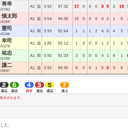
 将幸
A1
追
3.92
97.32
17
0
0
0
8
5
3
10
37/92
 慎太郎
A1
追
3.54
94.00
15
0
0
0
4
2
1
5
42/88
 憲司
A1
両
3.93
92.64
1
1
1
2
4
0
4
3
41/96
 幸司
A1
追
3.85
92.12
1
0
0
0
1
2
1
2
53/78
 祐志
A1
両
3.92
91.33
3
0
0
0
4
1
4
1
37/98
 謙二
A1
追
3.92
89.95
8
0
0
1
5
5
3
8
39/97
表示されます。
でした。