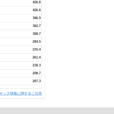
426.8
426.8
386.9
362.7
308.7
284.5
276.4
261.4
230.3
208.7
207.3
201.5
オッズ情報に関するご注意
198.7
198.7
192.2