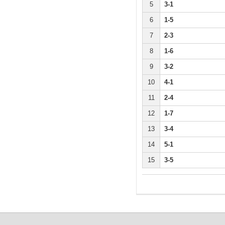
5
3-1
6
1-5
7
2-3
8
1-6
9
3-2
10
4-1
11
2-4
12
1-7
13
3-4
14
5-1
15
3-5
16
2-5
17
4-3
18
4-2
19
5-3