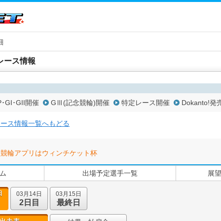
細
レース情報
P･GI･GII開催
GⅢ(記念競輪)開催
特定レース開催
Dokanto!発
レース情報一覧へもどる
競輪アプリはウィンチケット杯
ム
出場予定選手一覧
展
日
03月14日
03月15日
2日目
最終日