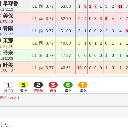
村 早耶香
L1
両
3.77
53.83
1
8
2
7
1
3
2
11
7
27/112
 美保
L1
両
3.77
52.70
0
4
0
3
3
6
4
8
7
27/118
 春陽
L1
両
3.77
51.00
5
1
0
0
2
2
0
4
8
22/122
 茉那
L1
両
3.77
48.88
5
1
0
1
2
0
1
2
1
28/126
 玲奈
L1
追
3.79
47.37
0
0
0
0
0
1
0
1
5
29/108
 叶美
L1
両
3.77
46.61
10
0
0
0
0
1
0
1
2
28/112
表示されます。
でした。