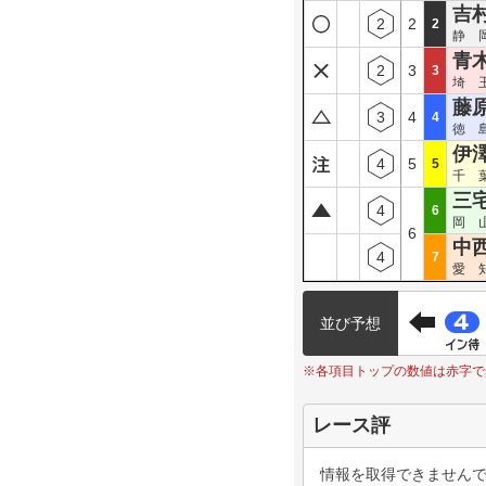
吉
2
2
2
静 岡/
青木
2
3
3
埼 玉/
藤原
3
4
4
徳 島/
伊澤
4
5
5
千 葉/
三宅
4
6
岡 山/
6
中西
4
7
愛 知/
並び予想
※各項目トップの数値は赤字で
レース評
情報を取得できません