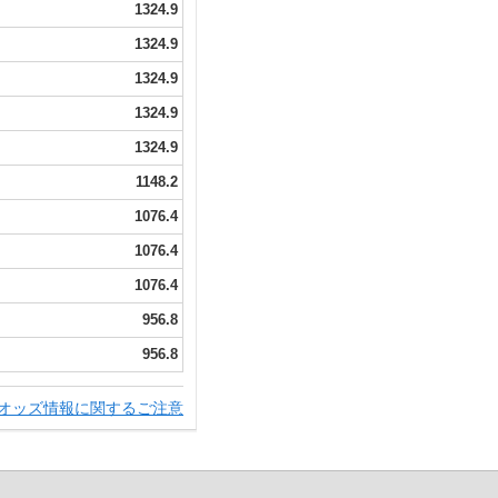
1324.9
1324.9
1324.9
1324.9
1324.9
1148.2
1076.4
1076.4
1076.4
956.8
956.8
906.5
オッズ情報に関するご注意
906.5
688.9
688.9