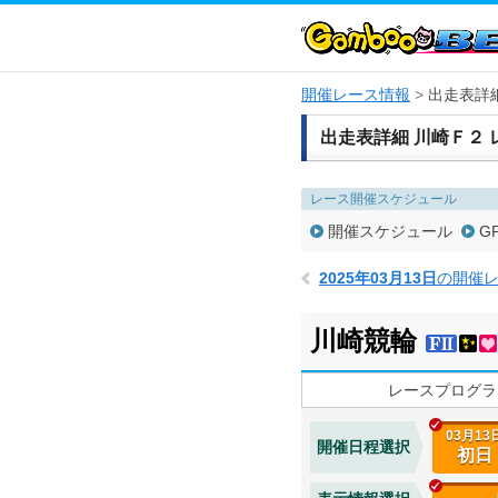
開催レース情報
出走表詳
出走表詳細 川崎Ｆ２ 
レース開催スケジュール
開催スケジュール
G
2025年03月13日
の開催
川崎競輪
レースプログラ
03月13
開催日程選択
初日