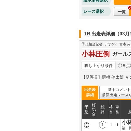
表示情報選択
レース選択
一覧
1R 出走表詳細（03月
予想担当記者
アオケイ 宮本 
小林圧倒
ガール
勝ち上がり条件
①８点
【誘導員】関根 健太郎 Ａ
出走表
選手コメント
詳細
前回出走レース
好
予
総
枠
車
気
想
評
番
番
合
小林
1
1
1
福 岡/