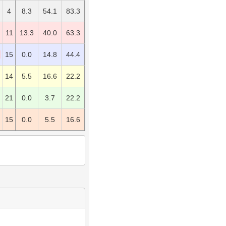
4
8.3
54.1
83.3
11
13.3
40.0
63.3
15
0.0
14.8
44.4
14
5.5
16.6
22.2
21
0.0
3.7
22.2
15
0.0
5.5
16.6