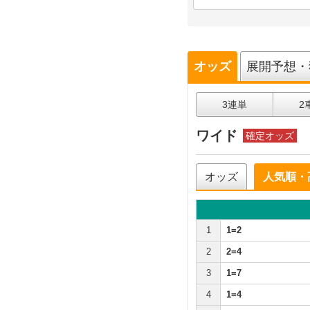
オッズ
展開予想・
3連単
2
ワイド
確定オッズ
オッズ
人気順・
1
1=2
2
2=4
3
1=7
4
1=4