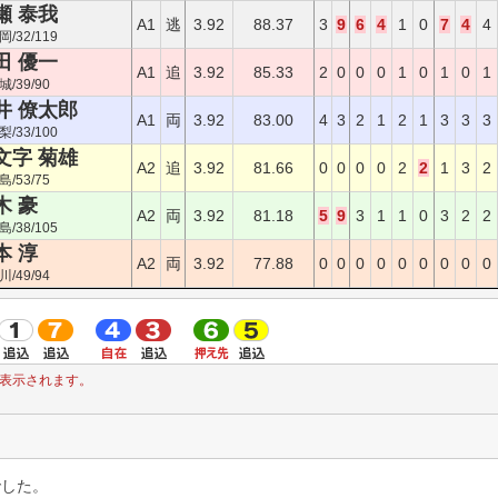
瀬 泰我
A1
逃
3.92
88.37
3
9
6
4
1
0
7
4
4
/32/119
田 優一
A1
追
3.92
85.33
2
0
0
0
1
0
1
0
1
/39/90
井 僚太郎
A1
両
3.92
83.00
4
3
2
1
2
1
3
3
3
/33/100
文字 菊雄
A2
追
3.92
81.66
0
0
0
0
2
2
1
3
2
/53/75
木 豪
A2
両
3.92
81.18
5
9
3
1
1
0
3
2
2
/38/105
本 淳
A2
両
3.92
77.88
0
0
0
0
0
0
0
0
0
/49/94
表示されます。
でした。