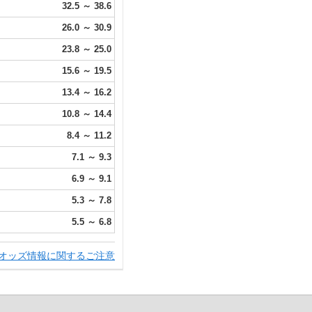
32.5 ～ 38.6
26.0 ～ 30.9
23.8 ～ 25.0
15.6 ～ 19.5
13.4 ～ 16.2
10.8 ～ 14.4
8.4 ～ 11.2
7.1 ～ 9.3
6.9 ～ 9.1
5.3 ～ 7.8
5.5 ～ 6.8
2.6 ～ 3.7
オッズ情報に関するご注意
2.6 ～ 3.6
1.9 ～ 2.9
2.1 ～ 2.7