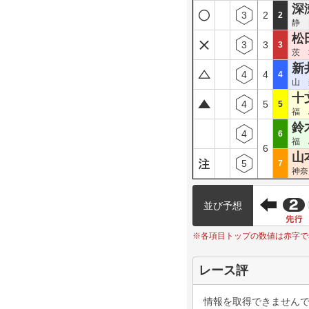
深
3
2
2
静 岡
松
3
3
3
茨 城
新
4
4
4
山 梨
十
4
5
5
福 島
鈴
4
6
福 島
6
山
5
7
神奈川
並び予想
※各項目トップの数値は赤字で
レース評
情報を取得できません