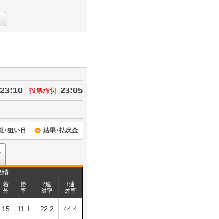
23:10
23:05
投票締切
想･狙い目
結果･払戻金
年
成績
着
勝
2連
3連
外
率
対率
対率
15
11.1
22.2
44.4