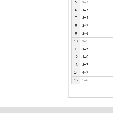
5
2=3
6
1=3
7
3=4
8
2=7
9
2=6
10
2=5
11
1=5
12
1=6
13
3=7
14
4=7
15
5=6
16
4=6
17
4=5
18
3=5
19
3=6