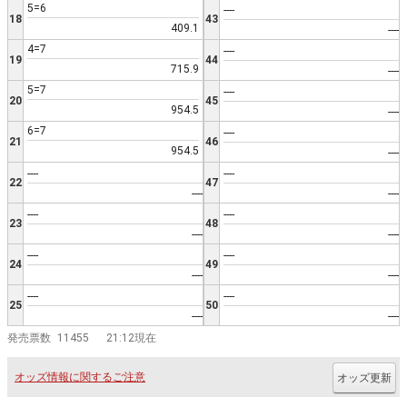
5=6
----
18
43
409.1
----
4=7
----
19
44
715.9
----
5=7
----
20
45
954.5
----
6=7
----
21
46
954.5
----
----
----
22
47
----
----
----
----
23
48
----
----
----
----
24
49
----
----
----
----
25
50
----
----
発売票数
11455
21:12現在
オッズ情報に関するご注意
オッズ更新