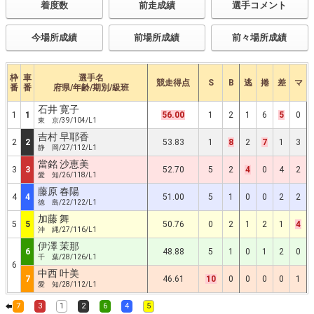
着度数
前走成績
選手コメント
今場所成績
前場所成績
前々場所成績
枠
車
選手名
競走得点
S
B
逃
捲
差
マ
番
番
府県/年齢/期別/級班
石井 寛子
1
1
56.00
1
2
1
6
5
0
東 京/39/104/L1
吉村 早耶香
2
2
53.83
1
8
2
7
1
3
静 岡/27/112/L1
當銘 沙恵美
3
3
52.70
5
2
4
0
4
2
愛 知/26/118/L1
藤原 春陽
4
4
51.00
5
1
0
0
2
2
徳 島/22/122/L1
加藤 舞
5
5
50.76
0
2
1
2
1
4
沖 縄/27/116/L1
伊澤 茉那
6
48.88
5
1
0
1
2
0
千 葉/28/126/L1
6
中西 叶美
7
46.61
10
0
0
0
0
1
愛 知/28/112/L1
7
3
1
2
6
4
5