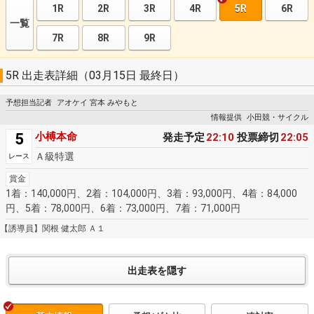
1R
2R
3R
4R
5R
6R
一覧
7R
8R
9R
5R 出走表詳細（03月15日 最終日）
予想担当記者
アオケイ 宮本 みやもと
情報提供
小田競・サイクル
5
小榑本命
発走予定
22:10
投票締切
22:05
Ａ級特選
レース
賞金
1着：140,000円、2着：104,000円、3着：93,000円、4着：84,000
円、5着：78,000円、6着：73,000円、7着：71,000円
【誘導員】関根 健太郎 Ａ１