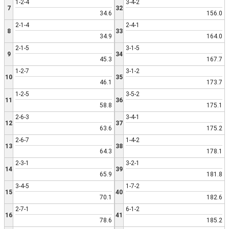
1-2-4
3-4-2
7
32
34.6
156.0
2-1-4
2-4-1
8
33
34.9
164.0
2-1-5
3-1-5
9
34
45.3
167.7
1-2-7
3-1-2
10
35
46.1
173.7
1-2-5
3-5-2
11
36
58.8
175.1
2-6-3
3-4-1
12
37
63.6
175.2
2-6-7
1-4-2
13
38
64.3
178.1
2-3-1
3-2-1
14
39
65.9
181.8
3-4-5
1-7-2
15
40
70.1
182.6
2-7-1
6-1-2
16
41
78.6
185.2