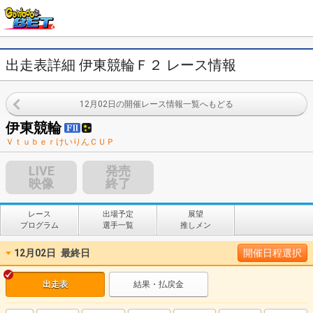
出走表詳細 伊東競輪Ｆ２ レース情報
12月02日の開催レース情報一覧へもどる
伊東競輪
ＶｔｕｂｅｒけいりんＣＵＰ
LIVE
発売
映像
終了
レース
出場予定
展望
プログラム
選手一覧
推しメン
12月02日
最終日
開催日程選択
出走表
結果・払戻金