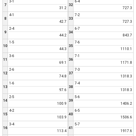
3-1
6-4
7
32
31.2
727.3
4-1
7-2
8
33
42.7
727.3
2-4
6-7
9
34
44.2
843.7
1-5
7-6
10
35
44.3
1110.1
3-6
7-1
11
36
69.1
1171.8
2-6
7-3
12
37
74.8
1318.3
1-6
7-4
13
38
97.6
1318.3
2-5
5-6
14
39
100.9
1406.2
4-2
6-5
15
40
103.9
1506.6
3-4
5-7
16
41
113.4
1917.6