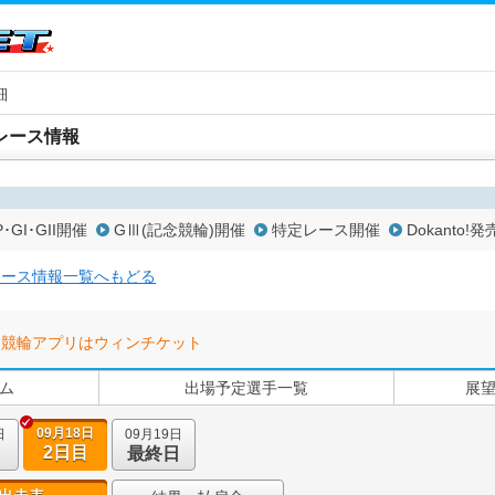
細
レース情報
P･GI･GII開催
GⅢ(記念競輪)開催
特定レース開催
Dokanto!発
レース情報一覧へもどる
競輪アプリはウィンチケット
ム
出場予定選手一覧
展
09月18日
日
09月19日
2日目
最終日