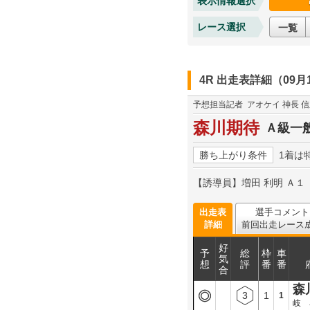
表示情報選択
レース選択
一覧
4R 出走表詳細（09月
予想担当記者
アオケイ 神長 
森川期待
Ａ級一
勝ち上がり条件
1着は
【誘導員】増田 利明 Ａ１
出走表
選手コメント
詳細
前回出走レース
好
予
総
枠
車
気
想
評
番
番
合
森
3
1
1
岐 阜