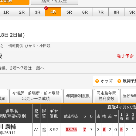
出走表
結果・払戻金
4R
1R
2R
3R
5R
6R
7R
8R
9R
18日 2日目）
信之
情報提供
ひかり・小田競
般
発走予定
特選、2着〜7着は一般へ
オッズ
展開予
今場所・前場所・前々場所
同走路年間
年間勝利度数
当所5
成績
出走レース成績
勝利度数
直近4ヶ月の成
選手名
級
脚
ギヤ
1
2
3
府県/年齢/期別
班
質
倍数
競走得点
S
B
逃
捲
差
マ
着
着
着
川 康輔
A1
逃
3.92
88.75
7
7
3
6
2
0
9
2
1
/26/111