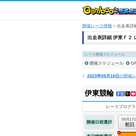
開催レース情報
出走表詳
出走表詳細 伊東Ｆ２ 
レース開催スケジュール
開催スケジュール
G
2023年09月18日
の開催
伊東競輪
レースプログラ
09月17
開催日程選択
初日