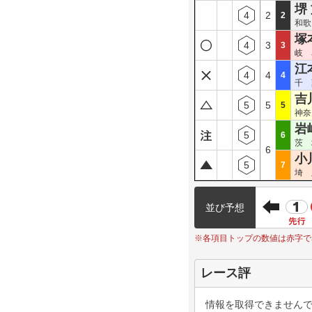
堺
4
2
2
和歌山
塚
4
3
3
岐 阜
江
4
4
4
千 葉
吉
5
5
5
神奈川
岩
5
6
茨 城
6
小
5
7
埼 玉
並び予想
※各項目トップの数値は赤字で
レース評
情報を取得できません