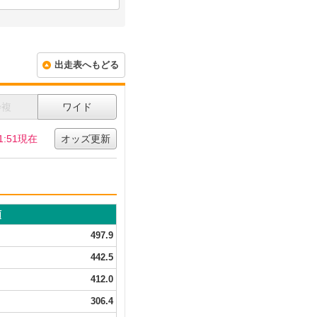
出走表へもどる
枠複
ワイド
21:51現在
オッズ更新
順
497.9
442.5
412.0
306.4