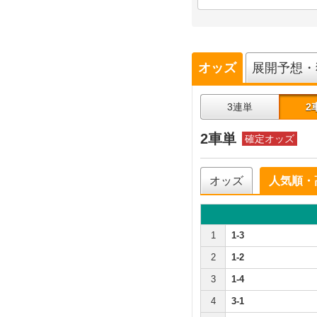
オッズ
展開予想・
3連単
2
2車単
確定オッズ
オッズ
人気順・
1
1-3
2
1-2
3
1-4
4
3-1