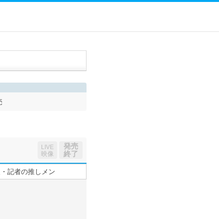
売
発売
LIVE
終了
映像
望・記者の推しメン