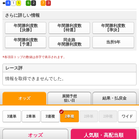
4
1
5
6
2
7
3
さらに詳しい情報
年間勝利度数
年間勝利度数
年間勝利度数
【決勝】
【特選】
【準決】
年間勝利度数
同走路
当所5年
【予選】
年間勝利度数
※各項目トップの数値は赤字で表示されます。
レース評
情報を取得できませんでした。
展開予想
オッズ
結果・払戻金
狙い目
3連単
2車単
3連複
2車複
2枠単
2枠複
ワイド
オッズ
人気順・高配当順