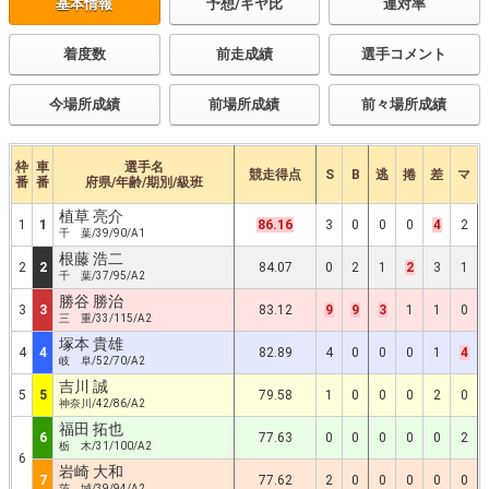
基本情報
予想/ギヤ比
連対率
着度数
前走成績
選手コメント
今場所成績
前場所成績
前々場所成績
枠
車
選手名
競走得点
S
B
逃
捲
差
マ
番
番
府県/年齢/期別/級班
植草 亮介
1
1
86.16
3
0
0
0
4
2
千 葉/39/90/A1
根藤 浩二
2
2
84.07
0
2
1
2
3
1
千 葉/37/95/A2
勝谷 勝治
3
3
83.12
9
9
3
1
1
0
三 重/33/115/A2
塚本 貴雄
4
4
82.89
4
0
0
0
1
4
岐 阜/52/70/A2
吉川 誠
5
5
79.58
1
0
0
0
2
0
神奈川/42/86/A2
福田 拓也
6
77.63
0
0
0
0
0
2
栃 木/31/100/A2
6
岩崎 大和
7
77.62
2
0
0
0
0
0
茨 城/39/94/A2