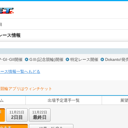
細
レース情報
P･GI･GII開催
GⅢ(記念競輪)開催
特定レース開催
Dokanto!発
レース情報一覧へもどる
競輪アプリはウィンチケット
ム
出場予定選手一覧
展
日
11月21日
11月22日
2日目
最終日