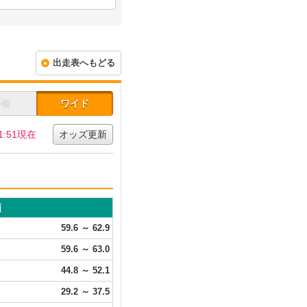
出走表へもどる
枠複
ワイド
21:51現在
オッズ更新
順
59.6 ～ 62.9
59.6 ～ 63.0
44.8 ～ 52.1
29.2 ～ 37.5