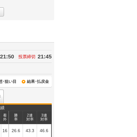
21:50
21:45
投票締切
想･狙い目
結果･払戻金
年
成績
着
勝
2連
3連
外
率
対率
対率
16
26.6
43.3
46.6