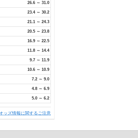
26.6 ～ 31.0
23.4 ～ 30.2
21.1 ～ 24.3
20.5 ～ 23.8
16.9 ～ 22.5
11.8 ～ 14.4
9.7 ～ 11.9
10.6 ～ 10.9
7.2 ～ 9.0
4.8 ～ 6.9
5.0 ～ 6.2
3.2 ～ 4.8
オッズ情報に関するご注意
3.8 ～ 4.5
1.9 ～ 2.5
1.7 ～ 2.1