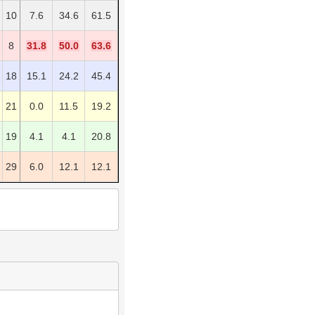
10
7.6
34.6
61.5
8
31.8
50.0
63.6
18
15.1
24.2
45.4
21
0.0
11.5
19.2
19
4.1
4.1
20.8
29
6.0
12.1
12.1