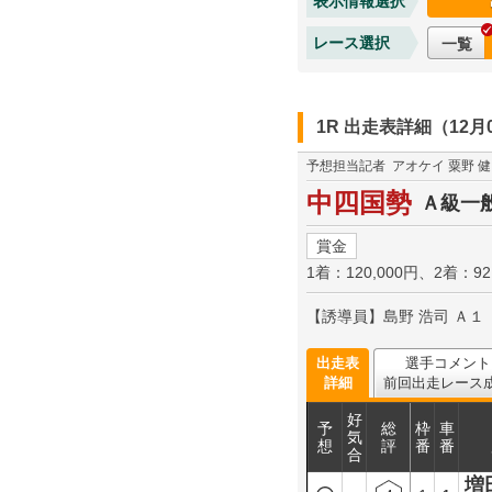
表示情報選択
レース選択
一覧
1R 出走表詳細（12月
予想担当記者
アオケイ 粟野 健
中四国勢
Ａ級一
賞金
1着：120,000円、2着：92
【誘導員】島野 浩司 Ａ１
出走表
選手コメント
詳細
前回出走レース
好
予
総
枠
車
気
想
評
番
番
合
増