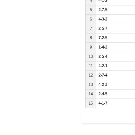
4
4-1-2
5
2-7-5
6
4-3-2
7
2-5-7
8
7-2-5
9
1-4-2
10
2-5-4
11
4-2-1
12
2-7-4
13
4-2-3
14
2-4-5
15
4-1-7
16
1-4-7
17
4-2-5
18
4-3-6