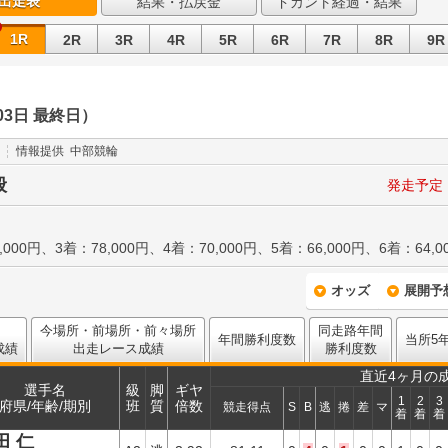
出走表
結果・払戻金
ドカント経過・結果
1R
2R
3R
4R
5R
6R
7R
8R
9R
03日 最終日）
情報提供
中部競輪
般
発走予定
,000円、3着：78,000円、4着：70,000円、5着：66,000円、6着：64,0
オッズ
展開予
今場所・前場所・前々場所
同走路年間
年間勝利度数
当所5
成績
出走レース成績
勝利度数
直近4ヶ月の
選手名
級
脚
ギヤ
1
2
3
府県/年齢/期別
班
質
倍数
競走得点
S
B
逃
捲
差
マ
着
着
着
田 仁