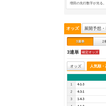
増田の先行数字が光る
オッズ
展開予想・
3連単
2
3連単
確定オッズ
オッズ
人気順・
1
4-1-3
2
4-3-1
3
1-4-3