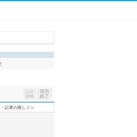
売
発売
LIVE
終了
映像
望・記者の推しメン