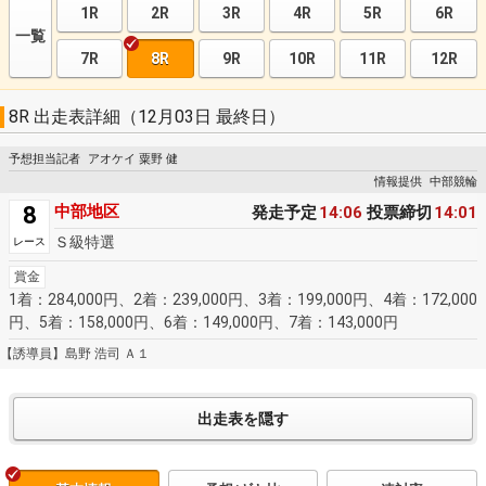
1R
2R
3R
4R
5R
6R
一覧
7R
8R
9R
10R
11R
12R
8R 出走表詳細（12月03日 最終日）
予想担当記者
アオケイ 粟野 健
情報提供
中部競輪
8
中部地区
発走予定
14:06
投票締切
14:01
Ｓ級特選
レース
賞金
1着：284,000円、2着：239,000円、3着：199,000円、4着：172,000
円、5着：158,000円、6着：149,000円、7着：143,000円
【誘導員】島野 浩司 Ａ１