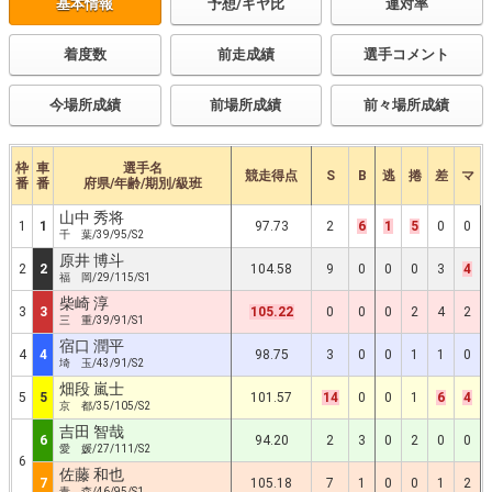
基本情報
予想/ギヤ比
連対率
着度数
前走成績
選手コメント
今場所成績
前場所成績
前々場所成績
枠
車
選手名
競走得点
S
B
逃
捲
差
マ
番
番
府県/年齢/期別/級班
山中 秀将
1
1
97.73
2
6
1
5
0
0
千 葉/39/95/S2
原井 博斗
2
2
104.58
9
0
0
0
3
4
福 岡/29/115/S1
柴崎 淳
3
3
105.22
0
0
0
2
4
2
三 重/39/91/S1
宿口 潤平
4
4
98.75
3
0
0
1
1
0
埼 玉/43/91/S2
畑段 嵐士
5
5
101.57
14
0
0
1
6
4
京 都/35/105/S2
吉田 智哉
6
94.20
2
3
0
2
0
0
愛 媛/27/111/S2
6
佐藤 和也
7
105.18
7
1
0
0
1
2
青 森/46/95/S1