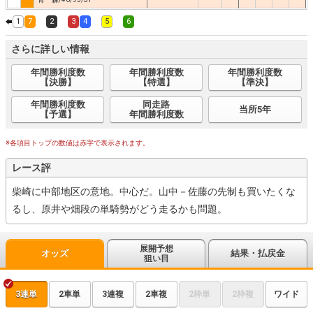
1
7
2
3
4
5
6
さらに詳しい情報
年間勝利度数
年間勝利度数
年間勝利度数
【決勝】
【特選】
【準決】
年間勝利度数
同走路
当所5年
【予選】
年間勝利度数
※各項目トップの数値は赤字で表示されます。
レース評
柴崎に中部地区の意地。中心だ。山中－佐藤の先制も買いたくな
るし、原井や畑段の単騎勢がどう走るかも問題。
展開予想
オッズ
結果・払戻金
狙い目
3連単
2車単
3連複
2車複
2枠単
2枠複
ワイド