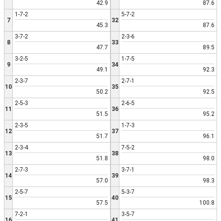
42.9
87.6
1-7-2
5-7-2
7
32
45.3
87.6
3-7-2
2-3-6
8
33
47.7
89.5
3-2-5
1-7-5
9
34
49.1
92.3
2-3-7
2-7-1
10
35
50.2
92.5
2-5-3
2-6-5
11
36
51.5
95.2
2-3-5
1-7-3
12
37
51.7
96.1
2-3-4
7-5-2
13
38
51.8
98.0
2-7-3
3-7-1
14
39
57.0
98.3
2-5-7
5-3-7
15
40
57.5
100.8
7-2-1
3-5-7
16
41