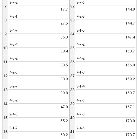
3-7-2
3-7-6
7
32
17.7
144.0
7-3-1
7-2-3
8
33
27.5
144.7
3-4-7
3-1-5
9
34
36.3
147.4
7-3-4
4-7-2
10
35
38.4
153.7
7-3-2
7-4-2
11
36
38.5
156.0
4-2-3
7-1-3
12
37
38.9
159.2
3-2-7
3-1-4
13
38
39.8
159.7
4-3-2
4-2-6
14
39
47.0
167.1
2-4-3
4-7-3
15
40
55.2
173.0
3-1-7
2-4-6
16
41
60.2
173.7