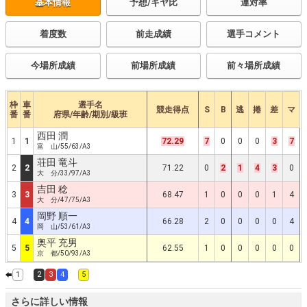
基本情報
予想/ギヤ比
連対率
着度数
前走成績
選手コメント
今場所成績
前場所成績
前々場所成績
枠
車
選手名
競走得点
S
B
逃
捲
差
マ
番
番
府県/年齢/期別/級班
西田 潤
1
1
72.29
7
0
0
0
3
7
富 山/55/63/A3
荘田 竜斗
2
2
71.22
0
2
1
4
3
0
大 分/33/97/A3
吉田 稔
3
3
68.47
1
0
0
0
1
4
大 分/47/75/A3
岡野 順一
4
4
66.28
2
0
0
0
0
4
岡 山/53/61/A3
奥平 充男
5
5
62.55
1
0
0
0
0
0
京 都/50/93/A3
1
2
3
4
5
さらに詳しい情報