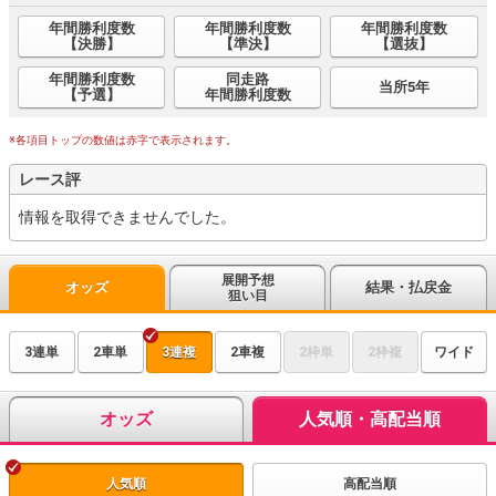
年間勝利度数
年間勝利度数
年間勝利度数
【決勝】
【準決】
【選抜】
年間勝利度数
同走路
当所5年
【予選】
年間勝利度数
※各項目トップの数値は赤字で表示されます。
レース評
情報を取得できませんでした。
展開予想
オッズ
結果・払戻金
狙い目
3連単
2車単
3連複
2車複
2枠単
2枠複
ワイド
オッズ
人気順・高配当順
人気順
高配当順