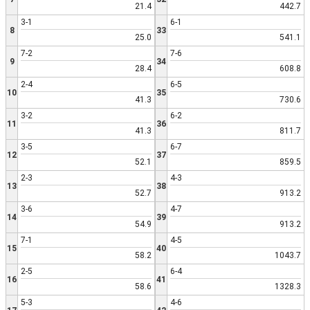
21.4
442.7
3-1
6-1
8
33
25.0
541.1
7-2
7-6
9
34
28.4
608.8
2-4
6-5
10
35
41.3
730.6
3-2
6-2
11
36
41.3
811.7
3-5
6-7
12
37
52.1
859.5
2-3
4-3
13
38
52.7
913.2
3-6
4-7
14
39
54.9
913.2
7-1
4-5
15
40
58.2
1043.7
2-5
6-4
16
41
58.6
1328.3
5-3
4-6