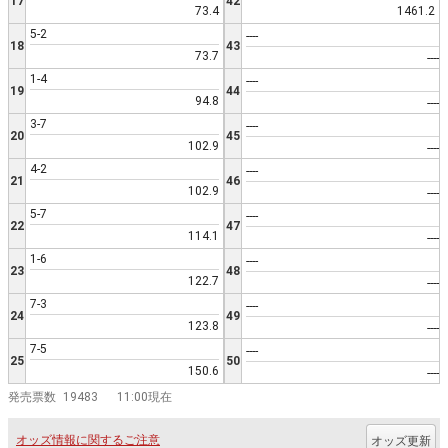
17
42
73.4
1461.2
5-2
----
18
43
73.7
----
1-4
----
19
44
94.8
----
3-7
----
20
45
102.9
----
4-2
----
21
46
102.9
----
5-7
----
22
47
114.1
----
1-6
----
23
48
122.7
----
7-3
----
24
49
123.8
----
7-5
----
25
50
150.6
----
発売票数
19483
11:00現在
オッズ情報に関するご注意
オッズ更新