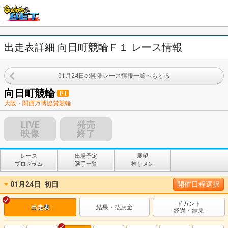
出走表詳細 向日町競輪Ｆ１ レース情報
01月24日の開催レース情報一覧へもどる
向日町競輪
大阪・関西万博協賛競輪
LIVE
発売
映像
終了
レース
出場予定
展望
プログラム
選手一覧
推しメン
01月24日
初日
開催日程選択
ドカント
出走表
結果・払戻金
経過・結果