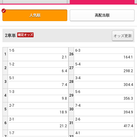
人気順
高配当順
2車単
確定オッズ
オッズ更新
1-5
6-3
1
26
2.1
164.1
1-2
5-4
2
27
6.4
298.2
5-1
3-4
3
28
7.4
304.4
1-3
5-6
4
29
9.8
356.3
2-7
7-4
5
30
18.9
394.9
2-1
2-6
6
31
21.2
417.4
1-7
4-1
7
32