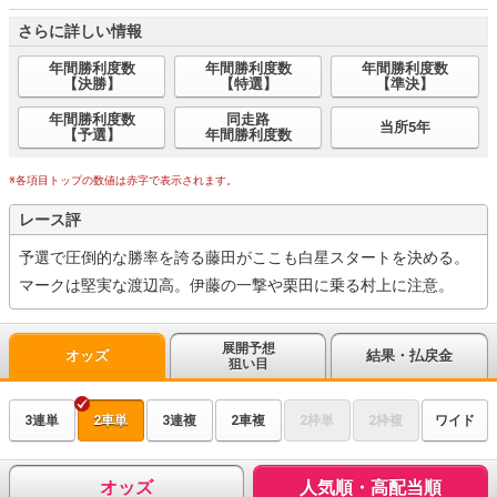
さらに詳しい情報
年間勝利度数
年間勝利度数
年間勝利度数
【決勝】
【特選】
【準決】
年間勝利度数
同走路
当所5年
【予選】
年間勝利度数
※各項目トップの数値は赤字で表示されます。
レース評
予選で圧倒的な勝率を誇る藤田がここも白星スタートを決める。
マークは堅実な渡辺高。伊藤の一撃や栗田に乗る村上に注意。
展開予想
オッズ
結果・払戻金
狙い目
3連単
2車単
3連複
2車複
2枠単
2枠複
ワイド
オッズ
人気順・高配当順