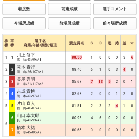
着度数
前走成績
選手コメント
今場所成績
前場所成績
前々場所成績
枠
車
選手名
競走得点
S
B
逃
捲
差
マ
番
番
府県/年齢/期別/級班
川上 修平
1
1
88.50
1
0
0
0
3
6
高 知/43/99/A1
滝本 泰行
2
2
88.40
6
1
0
3
4
0
岡 山/26/107/A1
長屋 秀明
3
3
85.63
7
13
5
2
0
1
岐 阜/21/117/A2
吉成 貴博
4
4
82.68
2
0
0
1
2
0
熊 本/33/97/A2
片山 直人
5
5
81.81
2
3
2
4
1
0
福 岡/40/87/A2
山口 幸太郎
6
80.96
4
6
0
2
0
0
長 崎/43/99/A2
6
橋本 大祐
7
80.65
0
0
0
0
0
0
岐 阜/45/80/A2