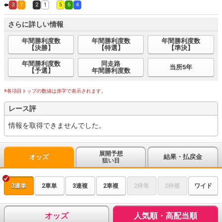
3
7
2
1
5
6
4
さらに詳しい情報
年間勝利度数
年間勝利度数
年間勝利度数
【決勝】
【特選】
【準決】
年間勝利度数
同走路
当所5年
【予選】
年間勝利度数
※各項目トップの数値は赤字で表示されます。
レース評
情報を取得できませんでした。
展開予想
オッズ
結果・払戻金
狙い目
3連単
2車単
3連複
2車複
2枠単
2枠複
ワイド
オッズ
人気順・高配当順