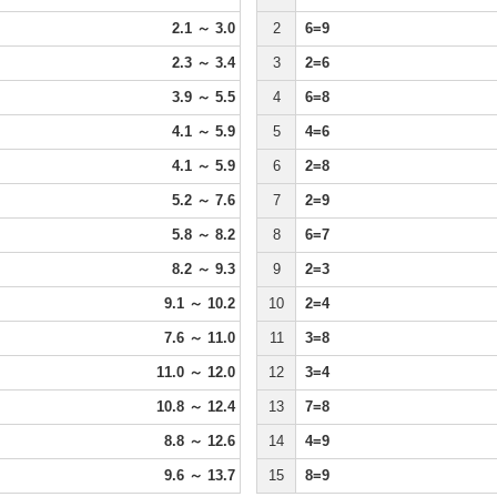
2.1 ～ 3.0
2
6=9
2.3 ～ 3.4
3
2=6
3.9 ～ 5.5
4
6=8
4.1 ～ 5.9
5
4=6
4.1 ～ 5.9
6
2=8
5.2 ～ 7.6
7
2=9
5.8 ～ 8.2
8
6=7
8.2 ～ 9.3
9
2=3
9.1 ～ 10.2
10
2=4
7.6 ～ 11.0
11
3=8
11.0 ～ 12.0
12
3=4
10.8 ～ 12.4
13
7=8
8.8 ～ 12.6
14
4=9
9.6 ～ 13.7
15
8=9