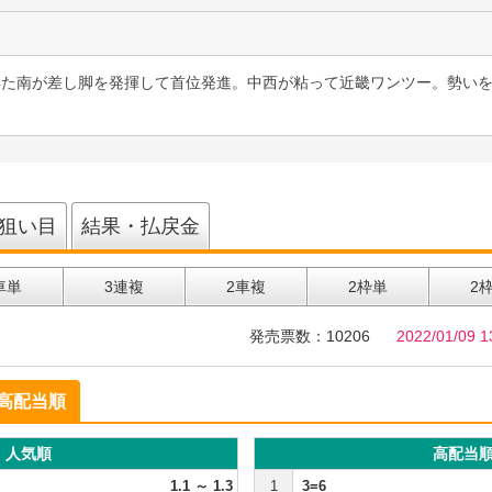
得た南が差し脚を発揮して首位発進。中西が粘って近畿ワンツー。勢い
狙い目
結果・払戻金
車単
3連複
2車複
2枠単
2
発売票数：10206
2022/01/09 
高配当順
人気順
高配当
1.1 ～ 1.3
1
3=6