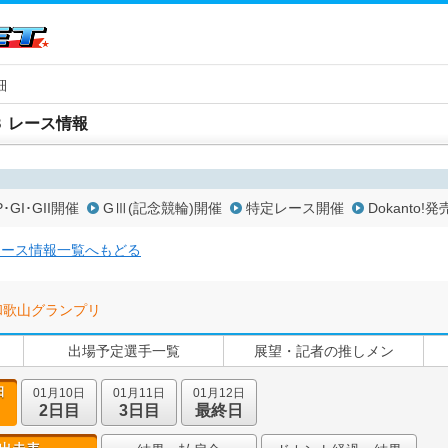
細
３ レース情報
P･GI･GII開催
GⅢ(記念競輪)開催
特定レース開催
Dokanto!発
レース情報一覧へもどる
和歌山グランプリ
出場予定選手一覧
展望・記者の推しメン
日
01月10日
01月11日
01月12日
2日目
3日目
最終日