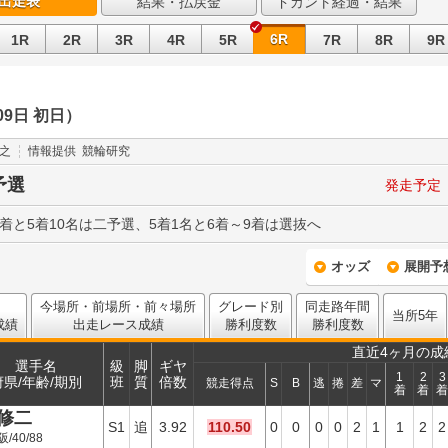
出走表
結果・払戻金
ドカント経過・結果
6R
1R
2R
3R
4R
5R
7R
8R
9R
09日 初日）
信之
情報提供
競輪研究
予選
発走予定
4着と5着10名は二予選、5着1名と6着～9着は選抜へ
オッズ
展開予
今場所・前場所・前々場所
グレード別
同走路年間
当所5年
成績
出走レース成績
勝利度数
勝利度数
直近4ヶ月の成
選手名
級
脚
ギヤ
1
2
3
府県/年齢/期別
班
質
倍数
競走得点
S
B
逃
捲
差
マ
着
着
着
 修二
S1
追
3.92
110.50
0
0
0
0
2
1
1
2
2
/40/88