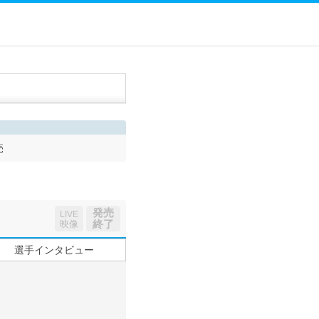
売
発売
LIVE
終了
映像
選手インタビュー