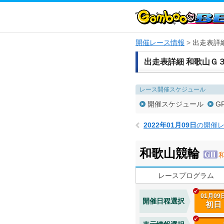
開催レース情報
出走表詳
出走表詳細 和歌山Ｇ
レース開催スケジュール
開催スケジュール
G
2022年01月09日
の開催
和歌山競輪
レースプログラム
01月09
開催日程選択
初日