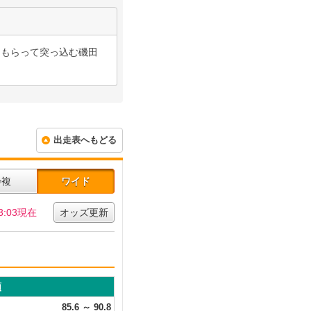
をもらって突っ込む磯田
出走表へもどる
枠複
ワイド
13:03現在
オッズ更新
順
85.6 ～ 90.8