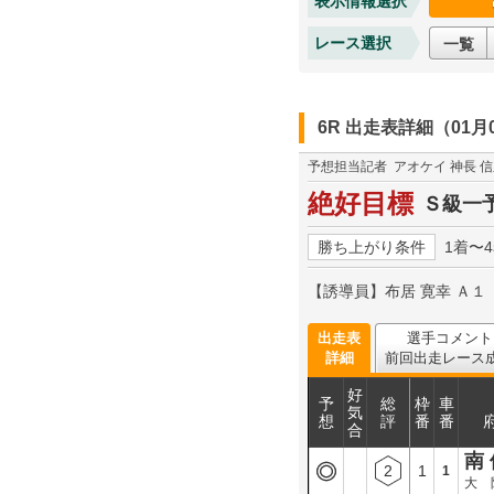
表示情報選択
レース選択
一覧
6R 出走表詳細（01月
予想担当記者
アオケイ 神長 
絶好目標
Ｓ級一
勝ち上がり条件
1着〜
【誘導員】布居 寛幸 Ａ１
出走表
選手コメント
詳細
前回出走レース
好
予
総
枠
車
気
想
評
番
番
合
南
2
1
1
大 阪