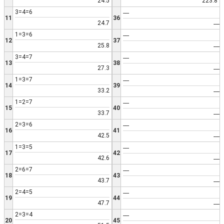
24.5
223.8
3=4=6
----
11
36
24.7
----
1=3=6
----
12
37
25.8
----
3=4=7
----
13
38
27.3
----
1=3=7
----
14
39
33.2
----
1=2=7
----
15
40
33.7
----
2=3=6
----
16
41
42.5
----
1=3=5
----
17
42
42.6
----
2=6=7
----
18
43
43.7
----
2=4=5
----
19
44
47.7
----
2=3=4
----
20
45