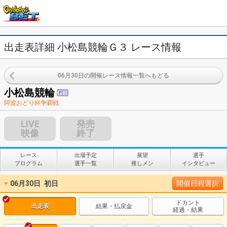
出走表詳細 小松島競輪Ｇ３ レース情報
06月30日の開催レース情報一覧へもどる
小松島競輪
阿波おどり杯争覇戦
LIVE
発売
映像
終了
レース
出場予定
展望
選手
プログラム
選手一覧
推しメン
インタビュー
06月30日
初日
開催日程選択
ドカント
出走表
結果・払戻金
経過・結果