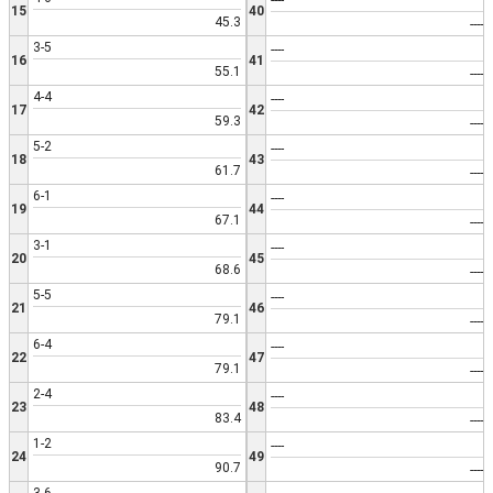
----
15
40
45.3
----
3-5
----
16
41
55.1
----
4-4
----
17
42
59.3
----
5-2
----
18
43
61.7
----
6-1
----
19
44
67.1
----
3-1
----
20
45
68.6
----
5-5
----
21
46
79.1
----
6-4
----
22
47
79.1
----
2-4
----
23
48
83.4
----
1-2
----
24
49
90.7
----