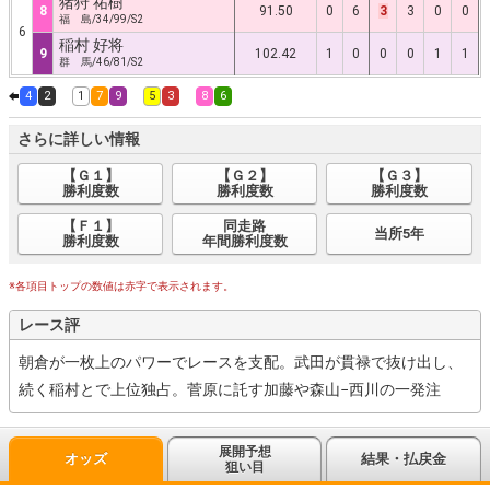
猪狩 祐樹
8
91.50
0
6
3
3
0
0
福 島/34/99/S2
6
稲村 好将
9
102.42
1
0
0
0
1
1
群 馬/46/81/S2
4
2
1
7
9
5
3
8
6
さらに詳しい情報
【Ｇ１】
【Ｇ２】
【Ｇ３】
勝利度数
勝利度数
勝利度数
【Ｆ１】
同走路
当所5年
勝利度数
年間勝利度数
※各項目トップの数値は赤字で表示されます。
レース評
朝倉が一枚上のパワーでレースを支配。武田が貫禄で抜け出し、
続く稲村とで上位独占。菅原に託す加藤や森山−西川の一発注
展開予想
オッズ
結果・払戻金
狙い目