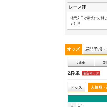
レース評
地元久田が豪快に先制と
も注意
オッズ
展開予想・
3連単
2
2枠単
確定オッズ
オッズ
人気順・
1
1-4