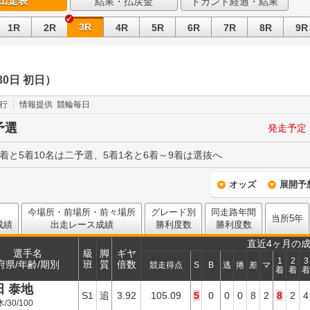
出走表
結果・払戻金
ドカント経過・結果
3R
1R
2R
4R
5R
6R
7R
8R
9R
30日 初日）
浩行
情報提供
競輪毎日
予選
発走予定
4着と5着10名は二予選、5着1名と6着～9着は選抜へ
オッズ
展開予
今場所・前場所・前々場所
グレード別
同走路年間
当所5年
成績
出走レース成績
勝利度数
勝利度数
直近4ヶ月の
選手名
級
脚
ギヤ
1
2
3
府県/年齢/期別
班
質
倍数
競走得点
S
B
逃
捲
差
マ
着
着
着
田 泰地
S1
追
3.92
105.09
5
0
0
0
8
2
8
2
4
/30/100