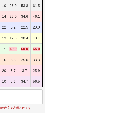
10
26.9
53.8
61.5
14
23.0
34.6
46.1
22
3.2
22.5
29.0
13
17.3
30.4
43.4
7
40.0
60.0
65.0
16
8.3
25.0
33.3
20
3.7
3.7
25.9
10
8.6
34.7
56.5
値は赤字で表示されます。