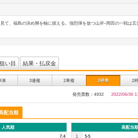
見て、福島の決め脚を軸に据える。強烈弾を放つ山岸−岡田の一戦は五
狙い目
結果・払戻金
車単
3連複
2車複
2枠単
2
発売票数：4932
2022/06/30 
高配当順
人気順
高配当
7.4
1
5-5