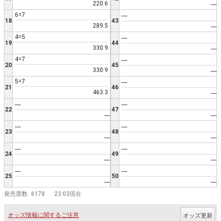
220.6
----
6=7
----
18
43
289.5
----
4=5
----
19
44
330.9
----
4=7
----
20
45
330.9
----
5=7
----
21
46
463.3
----
----
----
22
47
----
----
----
----
23
48
----
----
----
----
24
49
----
----
----
----
25
50
----
----
発売票数
6178
23:03現在
オッズ情報に関するご注意
オッズ更新