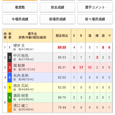
着度数
前走成績
選手コメント
今場所成績
前場所成績
前々場所成績
枠
車
選手名
競走得点
S
B
逃
捲
差
マ
番
番
府県/年齢/期別/級班
櫻井 丈
1
1
89.55
4
1
0
1
8
4
静 岡/41/89/A1
中川 拓也
2
2
85.53
2
1
1
3
2
2
群 馬/37/94/A2
堀 航輝
3
3
85.31
6
17
11
2
0
0
青 森/28/121/A2
矢内 良和
4
4
82.03
1
0
0
0
0
2
群 馬/48/75/A2
徳吉 広紀
5
5
82.00
0
0
0
0
0
0
福 岡/46/84/A2
廣田 樹里
6
80.70
2
3
2
2
0
1
熊 本/42/89/A2
6
濱口 健二
7
78.44
0
0
0
0
0
1
高 知/55/60/A2