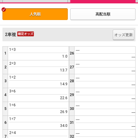
人気順
高配当順
2車複
確定オッズ
オッズ更新
1=3
----
1
26
1.0
----
2=3
----
2
27
13.7
----
1=2
----
3
28
14.9
----
3=6
----
4
29
22.6
----
1=6
----
5
30
26.9
----
1=7
----
6
31
34.0
----
2=4
----
7
32