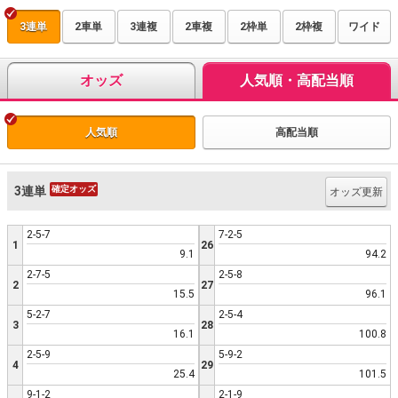
3連単
2車単
3連複
2車複
2枠単
2枠複
ワイド
オッズ
人気順・高配当順
人気順
高配当順
3連単
確定オッズ
オッズ更新
2-5-7
7-2-5
1
26
9.1
94.2
2-7-5
2-5-8
2
27
15.5
96.1
5-2-7
2-5-4
3
28
16.1
100.8
2-5-9
5-9-2
4
29
25.4
101.5
9-1-2
2-1-9