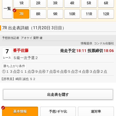
1R
2R
3R
4R
5R
6R
一覧
7R
8R
9R
10R
11R
12R
7R 出走表詳細（11月20日 3日目）
予想担当記者
アオケイ 粟野 健
情報提供
コンドル出版社
7
番手佐藤
発走予定
18:11
投票締切
18:06
Ｓ級一次予選２
レース
勝ち上がり条件
①１３点②１１点③９点④７点⑤６点⑥５点⑦４点⑧３点⑨２点
【誘導員】嶋田 誠也 Ｓ２
基本情報
予想/ギヤ比
連対率