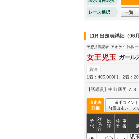
表示情報選択
レース選択
一覧
11R 出走表詳細（06
予想担当記者
アオケイ 竹林 
女王児玉
ガール
賞金
1着：405,000円、2着：20
【誘導員】中山 匡男 Ａ３
出走表
選手コメント
詳細
前回出走レース
好
予
総
枠
車
気
想
評
番
番
合
児玉