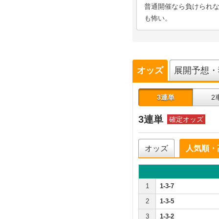
普通開催なら負けられ
も怖い。
オッズ
展開予想・
3連単
2
3連単
確定オッズ
オッズ
人気順・
1
1-3-7
2
1-3-5
3
1-3-2