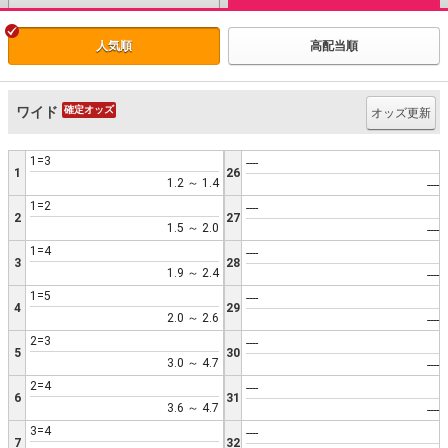
人気順
高配当順
ワイド
確定オッズ
オッズ更新
1=3
----
1
26
1.2 ～ 1.4
----
1=2
----
2
27
1.5 ～ 2.0
----
1=4
----
3
28
1.9 ～ 2.4
----
1=5
----
4
29
2.0 ～ 2.6
----
2=3
----
5
30
3.0 ～ 4.7
----
2=4
----
6
31
3.6 ～ 4.7
----
3=4
----
7
32