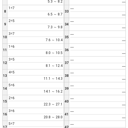
5.3 ～ 8.2
----
1=7
----
8
33
6.5 ～ 8.7
----
2=5
----
9
34
7.3 ～ 9.8
----
3=7
----
10
35
7.6 ～ 10.4
----
1=6
----
11
36
8.0 ～ 10.5
----
3=5
----
12
37
8.1 ～ 12.4
----
4=5
----
13
38
11.1 ～ 14.3
----
5=6
----
14
39
14.1 ～ 16.2
----
2=6
----
15
40
22.3 ～ 27.1
----
3=6
----
16
41
20.8 ～ 28.0
----
5=7
----
17
42