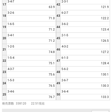
3-4-7
2-3-1
17
42
63.9
121.9
3-2-6
6-2-7
18
43
71.0
122.2
1-6-5
3-6-2
19
44
71.2
123.4
3-4-1
2-1-5
20
45
71.2
126.5
1-2-5
4-3-2
21
46
74.8
127.2
1-5-4
6-1-3
22
47
75.1
128.4
4-3-7
5-6-2
23
48
75.6
130.1
1-5-3
2-6-7
24
49
76.5
130.3
3-4-6
3-6-4
25
50
76.7
133.3
発売票数
338120
22:51現在