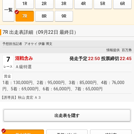
1R
2R
3R
4R
5R
6R
一覧
7R
8R
9R
7R 出走表詳細（09月22日 最終日）
予想担当記者
アオケイ 伊藤 博文
情報提供
百万弗
7
混戦含み
発走予定
22:50
投票締切
22:45
Ａ級特選
レース
賞金
1着：130,000円、2着：95,000円、3着：85,000円、4着：76,000
円、5着：69,000円、6着：66,000円、7着：65,000円
【誘導員】秋山 貴宏 Ａ３