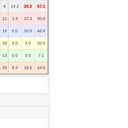
9
14.2
28.5
57.1
21
3.3
23.3
30.0
16
0.0
20.0
46.6
20
0.0
4.0
20.0
13
0.0
0.0
7.1
20
8.3
16.6
16.6