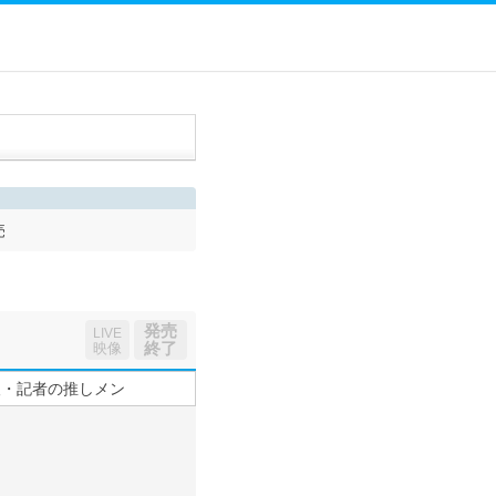
売
発売
LIVE
終了
映像
望・記者の推しメン