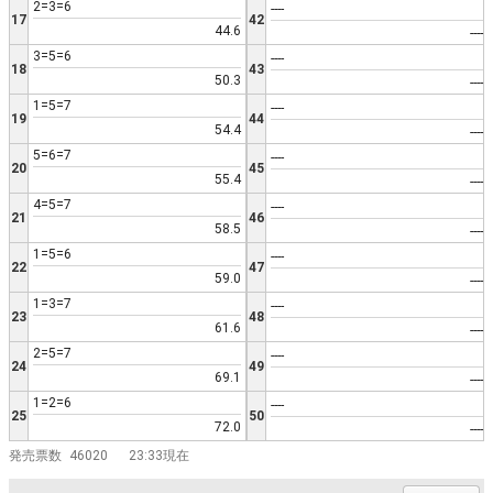
2=3=6
----
17
42
44.6
----
3=5=6
----
18
43
50.3
----
1=5=7
----
19
44
54.4
----
5=6=7
----
20
45
55.4
----
4=5=7
----
21
46
58.5
----
1=5=6
----
22
47
59.0
----
1=3=7
----
23
48
61.6
----
2=5=7
----
24
49
69.1
----
1=2=6
----
25
50
72.0
----
発売票数
46020
23:33現在