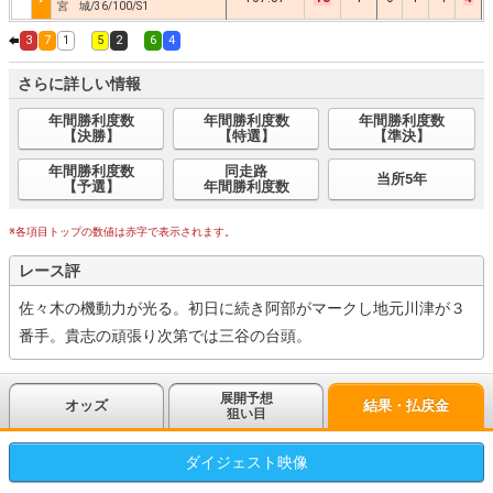
宮 城/36/100/S1
3
7
1
5
2
6
4
さらに詳しい情報
年間勝利度数
年間勝利度数
年間勝利度数
【決勝】
【特選】
【準決】
年間勝利度数
同走路
当所5年
【予選】
年間勝利度数
※各項目トップの数値は赤字で表示されます。
レース評
佐々木の機動力が光る。初日に続き阿部がマークし地元川津が３
番手。貴志の頑張り次第では三谷の台頭。
展開予想
オッズ
結果・払戻金
狙い目
ダイジェスト
映像