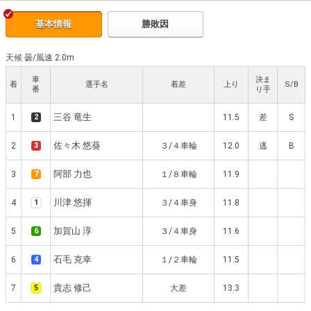
基本情報
勝敗因
天候 曇
/
風速 2.0m
車
決ま
着
選手名
着差
上り
S/B
番
り手
三谷 竜生
1
2
11.5
差
S
佐々木 悠葵
2
3
３/４車輪
12.0
逃
B
阿部 力也
3
7
１/８車輪
11.9
川津 悠揮
4
1
３/４車身
11.8
加賀山 淳
5
6
３/４車身
11.6
石毛 克幸
6
4
１/２車輪
11.5
貴志 修己
7
5
大差
13.3