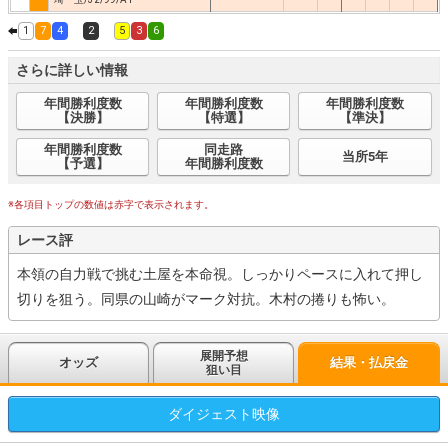
1
7
4
2
5
3
6
さらに詳しい情報
年間勝利度数
年間勝利度数
年間勝利度数
【決勝】
【特選】
【準決】
年間勝利度数
同走路
当所5年
【予選】
年間勝利度数
※各項目トップの数値は赤字で表示されます。
レース評
本領の自力戦で挑む土屋を本命視。しっかりペースに入れて押し
切りを狙う。同県の山崎がマーク対抗。木村の捲りも怖い。
展開予想
オッズ
結果・払戻金
狙い目
ダイジェスト
映像