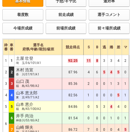
基本情報
予想/ギヤ比
連対率
着度数
前走成績
選手コメント
今場所成績
前場所成績
前々場所成績
枠
車
選手名
競走得点
S
B
逃
捲
差
マ
番
番
府県/年齢/期別/級班
土屋 壮登
1
1
92.25
11
8
3
3
4
2
埼 玉/36/101/A1
木村 浩宣
2
2
87.96
4
6
5
4
5
0
香 川/37/97/A1
山口 茂
3
3
85.36
2
0
0
1
3
1
福 島/43/98/A2
山本 恵太郎
4
4
82.56
1
0
0
0
5
1
東 京/49/71/A2
山本 恵介
5
5
84.86
0
5
3
4
4
0
福 島/43/100/A2
井手 尚治
6
81.54
0
0
0
1
0
1
神奈川/53/65/A2
6
山崎 輝夫
7
86.72
7
0
0
0
4
5
埼 玉/32/99/A1