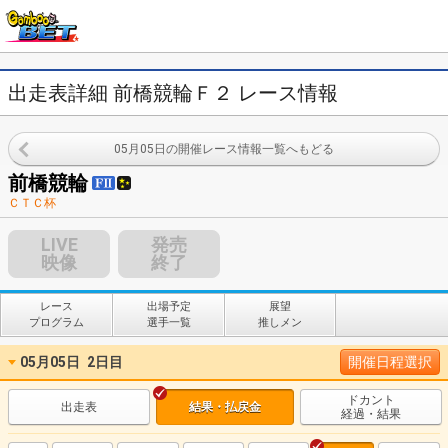
出走表詳細 前橋競輪Ｆ２ レース情報
05月05日の開催レース情報一覧へもどる
前橋競輪
ＣＴＣ杯
LIVE
発売
映像
終了
レース
出場予定
展望
プログラム
選手一覧
推しメン
05月05日
2日目
開催日程選択
ドカント
出走表
結果・払戻金
経過・結果