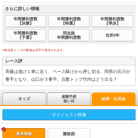
さらに詳しい情報
年間勝利度数
年間勝利度数
年間勝利度数
【決勝】
【特選】
【準決】
年間勝利度数
同走路
当所5年
【予選】
年間勝利度数
※各項目トップの数値は赤字で表示されます。
レース評
斉藤は逃げ１車に近く、ペース駆けから押し切る。同県の石川が
番手となり、山口が３番手。点数トップ竹内はどう出る？
展開予想
オッズ
結果・払戻金
狙い目
ダイジェスト
映像
基本情報
勝敗因