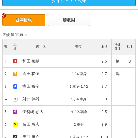
ダイジェスト
映像
基本情報
勝敗因
天候 曇
/
風速 -m
車
決ま
着
選手名
着差
上り
S/B
番
り手
和田 禎嗣
1
3
9.6
捲
S
薦田 将伍
2
7
３/４車身
9.7
捲
吉田 裕全
3
4
１車身１/２
9.7
舛井 幹雄
4
1
３/４車身
9.8
伊勢崎 彰大
5
9
１/２車輪
9.5
藤田 昌宏
6
5
２車身
9.9
田口 勇介
7
2
１車身１/２
10.0