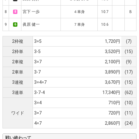
宮下 一歩
8
8
４車身
10.7
B
眞原 健一
9
6
７車身
10.6
2枠複
3=5
1,720円
(7)
2枠単
3-5
3,520円
(15)
2車複
3=7
2,100円
(9)
2車単
3-7
3,890円
(17)
3連複
3=4=7
3,670円
(15)
3連単
3-7-4
17,340円
(62)
3=4
710円
(10)
ワイド
3=7
720円
(11)
4=7
2,860円
(24)
戦い終わって