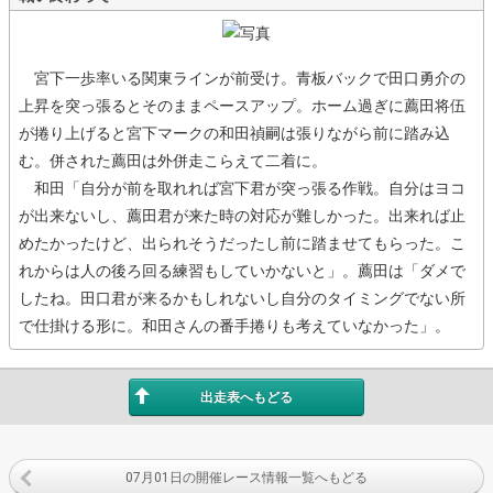
宮下一歩率いる関東ラインが前受け。青板バックで田口勇介の
上昇を突っ張るとそのままペースアップ。ホーム過ぎに薦田将伍
が捲り上げると宮下マークの和田禎嗣は張りながら前に踏み込
む。併された薦田は外併走こらえて二着に。
和田「自分が前を取れれば宮下君が突っ張る作戦。自分はヨコ
が出来ないし、薦田君が来た時の対応が難しかった。出来れば止
めたかったけど、出られそうだったし前に踏ませてもらった。こ
れからは人の後ろ回る練習もしていかないと」。薦田は「ダメで
したね。田口君が来るかもしれないし自分のタイミングでない所
で仕掛ける形に。和田さんの番手捲りも考えていなかった」。
出走表へもどる
07月01日の開催レース情報一覧へもどる