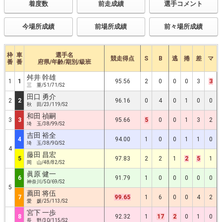
着度数
前走成績
選手コメント
今場所成績
前場所成績
前々場所成績
枠
車
選手名
競走得点
S
B
逃
捲
差
マ
番
番
府県/年齢/期別/級班
舛井 幹雄
1
1
95.56
2
0
0
0
3
3
三 重/51/71/S2
田口 勇介
2
2
96.16
0
4
0
1
0
0
秋 田/23/119/S2
和田 禎嗣
3
3
95.66
5
0
0
1
3
2
埼 玉/38/99/S2
吉田 裕全
4
94.00
1
0
0
1
1
0
埼 玉/38/90/S2
4
藤田 昌宏
5
97.83
2
2
1
2
5
1
岡 山/48/82/S2
眞原 健一
6
91.79
1
0
0
0
0
0
神奈川/50/69/S2
5
薦田 将伍
7
99.65
1
6
0
0
4
2
愛 媛/25/113/S2
宮下 一歩
8
92.32
1
17
2
0
1
0
長 野/30/115/S2