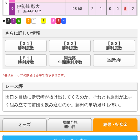
6
伊勢崎 彰大
9
98.68
2
1
0
0
5
2
千 葉/44/81/S2
2
9
6
7
1
5
8
3
4
さらに詳しい情報
【Ｇ１】
【Ｇ２】
【Ｇ３】
勝利度数
勝利度数
勝利度数
【Ｆ１】
同走路
当所5年
勝利度数
年間勝利度数
※各項目トップの数値は赤字で表示されます。
レース評
田口を目標に伊勢崎が抜け出してくるのか。それとも薦田が上手
く組み立てて前団を飲み込むのか。藤田の単騎捲りも怖い。
展開予想
オッズ
結果・払戻金
狙い目