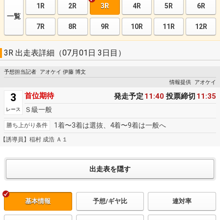
1R
2R
3R
4R
5R
6R
一覧
7R
8R
9R
10R
11R
12R
3R 出走表詳細（07月01日 3日目）
予想担当記者
アオケイ 伊藤 博文
情報提供
アオケイ
3
首位期待
発走予定
11:40
投票締切
11:35
Ｓ級一般
レース
1着〜3着は選抜、4着〜9着は一般へ
勝ち上がり条件
【誘導員】稲村 成浩 Ａ１
基本情報
予想/ギヤ比
連対率