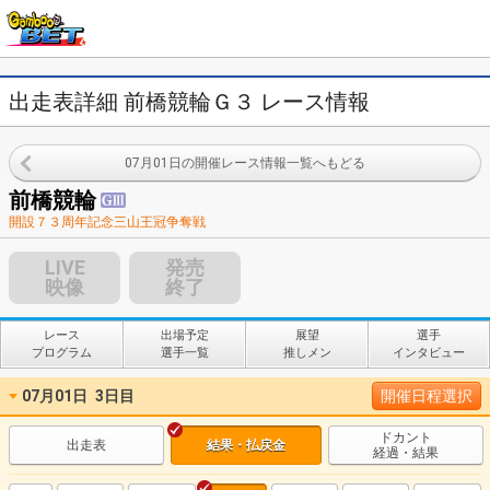
出走表詳細 前橋競輪Ｇ３ レース情報
07月01日の開催レース情報一覧へもどる
前橋競輪
開設７３周年記念三山王冠争奪戦
LIVE
発売
映像
終了
レース
出場予定
展望
選手
プログラム
選手一覧
推しメン
インタビュー
07月01日
3日目
開催日程選択
ドカント
出走表
結果・払戻金
経過・結果