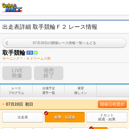
出走表詳細 取手競輪Ｆ２ レース情報
07月20日の開催レース情報一覧へもどる
取手競輪
モーニング７・Ｋドリームス杯
LIVE
発売
映像
終了
レース
出場予定
展望
プログラム
選手一覧
推しメン
07月20日
初日
開催日程選択
ドカント
出走表
結果・払戻金
経過・結果