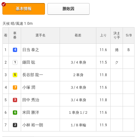
基本情報
勝敗因
天候 晴
/
風速 1.0m
車
決ま
着
選手名
着差
上り
S/B
番
り手
日当 泰之
1
4
11.6
捲
B
鎌田 聡
2
1
３/４車身
11.5
ク
長谷部 龍一
3
5
２車身
11.8
小塚 潤
4
7
３/４車身
11.6
田中 秀治
5
3
３/４車身
11.8
米田 勝洋
6
6
１車身１/２
11.6
小林 裕一朗
7
2
１/８車輪
11.9